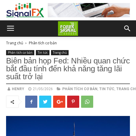
Trang chủ
Phân tích cơ bản
Phân tích cơ bản
Tin tức
Trang chủ
Biên bản họp Fed: Nhiều quan chức
bắt đầu tính đến khả năng tăng lãi
suất trở lại
HENRY
21/05/2026
PHÂN TÍCH CƠ BẢN
,
TIN TỨC
,
TRANG CH