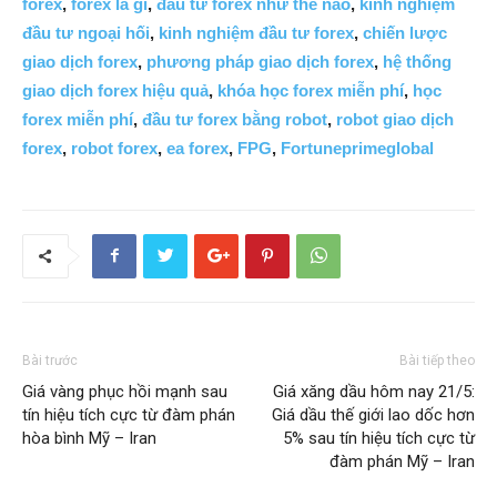
forex
,
forex là gì
,
đầu tư forex như thế nào
,
kinh nghiệm
đầu tư ngoại hối
,
kinh nghiệm đầu tư forex
,
chiến lược
giao dịch forex
,
phương pháp giao dịch forex
,
hệ thống
giao dịch forex hiệu quả
,
khóa học forex miễn phí
,
học
forex miễn phí
,
đầu tư forex bằng robot
,
robot giao dịch
forex
,
robot forex
,
ea forex
,
FPG
,
Fortuneprimeglobal
Bài trước
Bài tiếp theo
Giá vàng phục hồi mạnh sau
Giá xăng dầu hôm nay 21/5:
tín hiệu tích cực từ đàm phán
Giá dầu thế giới lao dốc hơn
hòa bình Mỹ – Iran
5% sau tín hiệu tích cực từ
đàm phán Mỹ – Iran