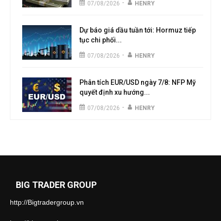
-
07/08/2026
HENRY
Dự báo giá dầu tuần tới: Hormuz tiếp
tục chi phối...
-
07/08/2026
HENRY
Phân tích EUR/USD ngày 7/8: NFP Mỹ
quyết định xu hướng...
-
07/08/2026
HENRY
BIG TRADER GROUP
http://Bigtradergroup.vn