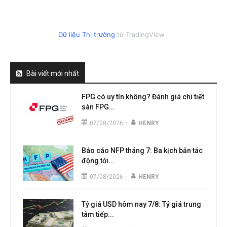
Dữ liệu Thị trường
từ TradingView
Bài viết mới nhất
FPG có uy tín không? Đánh giá chi tiết
sàn FPG...
-
07/08/2026
HENRY
Báo cáo NFP tháng 7: Ba kịch bản tác
động tới...
-
07/08/2026
HENRY
Tỷ giá USD hôm nay 7/8: Tỷ giá trung
tâm tiếp...