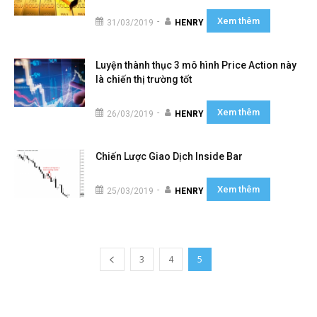
Xem thêm
-
31/03/2019
HENRY
Luyện thành thục 3 mô hình Price Action này
là chiến thị trường tốt
Xem thêm
-
26/03/2019
HENRY
Chiến Lược Giao Dịch Inside Bar
Xem thêm
-
25/03/2019
HENRY
3
4
5