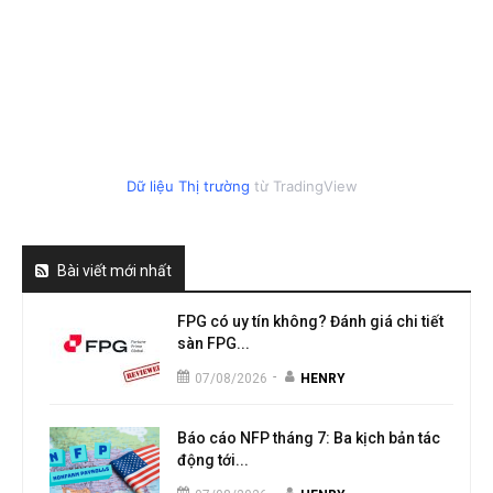
Dữ liệu Thị trường
từ TradingView
Bài viết mới nhất
FPG có uy tín không? Đánh giá chi tiết
sàn FPG...
-
07/08/2026
HENRY
Báo cáo NFP tháng 7: Ba kịch bản tác
động tới...