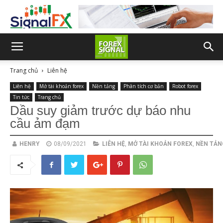
Trang chủ
Liên hệ
Liên hệ
Mở tài khoản forex
Nền tảng
Phân tích cơ bản
Robot forex
Tin tức
Trang chủ
Dầu suy giảm trước dự báo nhu
cầu ảm đạm
HENRY
08/09/2021
LIÊN HỆ
,
MỞ TÀI KHOẢN FOREX
,
NỀN TẢN