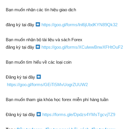
Bạn muốn nhận các tín hiệu giao dịch
đăng ký tại đây
https://goo.gl/forms/lnl6jUbdKYN89Qk32
Bạn muốn nhận bộ tài liệu và sách Forex
đăng ký tại đây
https://goo.gl/forms/XCulwwBnwXFHtOuF2
Bạn muốn tìm hiểu về các loại coin
Đăng ký tại đây
https://goo.gl/forms/GEiTiSMvUogrZUUW2
Bạn muốn tham gia khóa học forex miễn phí hàng tuần
Đăng ký tại đây
https://forms.gle/Dpdzs4YMsTgcvjTZ9