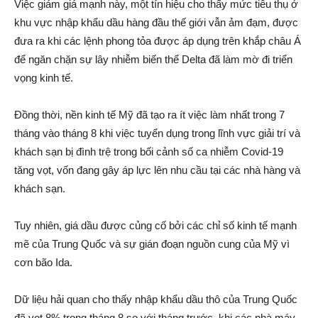
Việc giám giá mạnh này, một tín hiệu cho thấy mức tiêu thụ ở
khu vực nhập khẩu dầu hàng đầu thế giới vẫn ảm đạm, được
đưa ra khi các lệnh phong tỏa được áp dụng trên khắp châu Á
để ngăn chặn sự lây nhiễm biến thể Delta đã làm mờ đi triển
vọng kinh tế.
Đồng thời, nền kinh tế Mỹ đã tạo ra ít việc làm nhất trong 7
tháng vào tháng 8 khi việc tuyển dụng trong lĩnh vực giải trí và
khách sạn bị đình trệ trong bối cảnh số ca nhiễm Covid-19
tăng vọt, vốn đang gây áp lực lên nhu cầu tại các nhà hàng và
khách sạn.
Tuy nhiên, giá dầu được củng cố bởi các chỉ số kinh tế mạnh
mẽ của Trung Quốc và sự gián đoạn nguồn cung của Mỹ vì
cơn bão Ida.
Dữ liệu hải quan cho thấy nhập khẩu dầu thô của Trung Quốc
đã vọt 8% trong tháng 8 so với tháng trước, khi các nhà máy