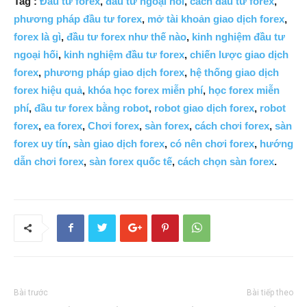
Tag :
Đầu tư forex
,
đầu tư ngoại hối
,
cách đầu tư forex
,
phương pháp đầu tư forex
,
mở tài khoản giao dịch forex
,
forex là gì
,
đầu tư forex như thế nào
,
kinh nghiệm đầu tư
ngoại hối
,
kinh nghiệm đầu tư forex
,
chiến lược giao dịch
forex
,
phương pháp giao dịch forex
,
hệ thống giao dịch
forex hiệu quả
,
khóa học forex miễn phí
,
học forex miễn
phí
,
đầu tư forex bằng robot
,
robot giao dịch forex
,
robot
forex
,
ea forex
,
Chơi forex
,
sàn forex
,
cách chơi forex
,
sàn
forex uy tín
,
sàn giao dịch forex
,
có nên chơi forex
,
hướng
dẫn chơi forex
,
sàn forex quốc tế
,
cách chọn sàn forex
.
Bài trước
Bài tiếp theo