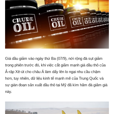
Giá dầu giảm vào ngày thứ Ba (07/9), nới rộng đà sụt giảm
trong phiên trước đó, khi việc cắt giảm mạnh giá dầu thô của
Ả-rập Xê-út cho châu Á làm dấy lên lo ngại nhu cầu chậm
hơn, tuy nhiên, dữ liệu kinh tế mạnh mẽ của Trung Quốc và
sự gián đoạn sản xuất dầu thô tại Mỹ đã kìm hãm đà giảm giá
này.