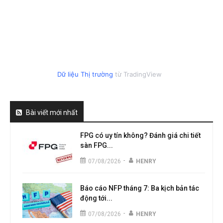
Dữ liệu Thị trường
từ TradingView
Bài viết mới nhất
FPG có uy tín không? Đánh giá chi tiết
sàn FPG...
-
07/08/2026
HENRY
Báo cáo NFP tháng 7: Ba kịch bản tác
động tới...
-
07/08/2026
HENRY