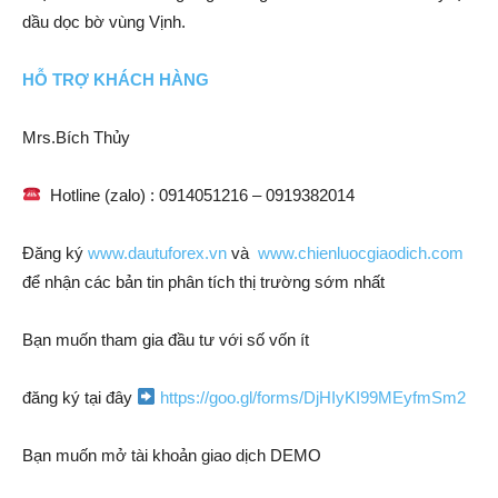
dầu dọc bờ vùng Vịnh.
HỖ TRỢ KHÁCH HÀNG
Mrs.Bích Thủy
Hotline (zalo) : 0914051216 – 0919382014
Đăng ký
www.dautuforex.vn
và
www.chienluocgiaodich.com
để nhận các bản tin phân tích thị trường sớm nhất
Bạn muốn tham gia đầu tư với số vốn ít
đăng ký tại đây
https://goo.gl/forms/DjHIyKI99MEyfmSm2
Bạn muốn mở tài khoản giao dịch DEMO