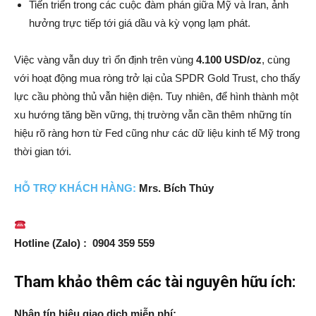
Tiến triển trong các cuộc đàm phán giữa Mỹ và Iran, ảnh
hưởng trực tiếp tới giá dầu và kỳ vọng lạm phát.
Việc vàng vẫn duy trì ổn định trên vùng
4.100 USD/oz
, cùng
với hoạt động mua ròng trở lại của SPDR Gold Trust, cho thấy
lực cầu phòng thủ vẫn hiện diện. Tuy nhiên, để hình thành một
xu hướng tăng bền vững, thị trường vẫn cần thêm những tín
hiệu rõ ràng hơn từ Fed cũng như các dữ liệu kinh tế Mỹ trong
thời gian tới.
HỖ TRỢ
KH
ÁCH HÀNG:
Mrs. Bích Thủy
Hotline (Zalo) : 0904 359 559
Tham khảo thêm các tài nguyên hữu ích:
Nhận tín hiệu giao dịch miễn phí: