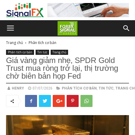
Trang chủ
Phân tích cơ bản
Phân tích cơ bản
Tin tức
Trang chủ
Giá vàng giảm nhẹ, SPDR Gold
Trust mua ròng trở lại, thị trường
chờ biên bản họp Fed
HENRY
07/07/2026
PHÂN TÍCH CƠ BẢN
,
TIN TỨC
,
TRANG CH