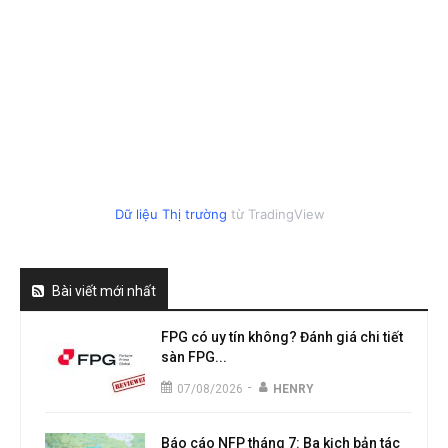
Dữ liệu Thị trường
từ TradingView
Bài viết mới nhất
FPG có uy tín không? Đánh giá chi tiết
sàn FPG...
-
07/08/2026
HENRY
Báo cáo NFP tháng 7: Ba kịch bản tác