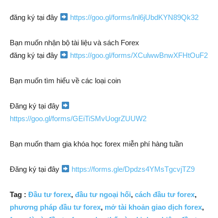
đăng ký tại đây
https://goo.gl/forms/lnl6jUbdKYN89Qk32
Bạn muốn nhận bộ tài liệu và sách Forex
đăng ký tại đây
https://goo.gl/forms/XCulwwBnwXFHtOuF2
Bạn muốn tìm hiểu về các loại coin
Đăng ký tại đây
https://goo.gl/forms/GEiTiSMvUogrZUUW2
Bạn muốn tham gia khóa học forex miễn phí hàng tuần
Đăng ký tại đây
https://forms.gle/Dpdzs4YMsTgcvjTZ9
Tag :
Đầu tư forex
,
đầu tư ngoại hối
,
cách đầu tư forex
,
phương pháp đầu tư forex
,
mở tài khoản giao dịch forex
,