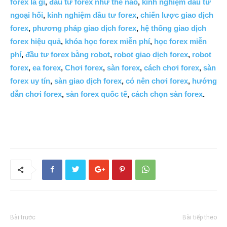
forex là gì
,
đầu tư forex như thế nào
,
kinh nghiệm đầu tư
ngoại hối
,
kinh nghiệm đầu tư forex
,
chiến lược giao dịch
forex
,
phương pháp giao dịch forex
,
hệ thống giao dịch
forex hiệu quả
,
khóa học forex miễn phí
,
học forex miễn
phí
,
đầu tư forex bằng robot
,
robot giao dịch forex
,
robot
forex
,
ea forex
,
Chơi forex
,
sàn forex
,
cách chơi forex
,
sàn
forex uy tín
,
sàn giao dịch forex
,
có nên chơi forex
,
hướng
dẫn chơi forex
,
sàn forex quốc tế
,
cách chọn sàn forex
.
Bài trước
Bài tiếp theo