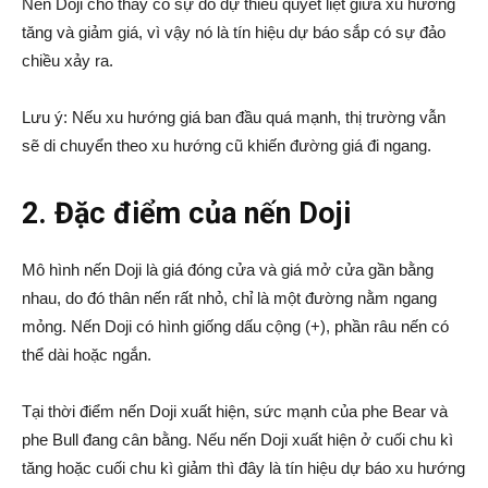
Nến Doji cho thấy có sự do dự thiếu quyết liệt giữa xu hướng
tăng và giảm giá, vì vậy nó là tín hiệu dự báo sắp có sự đảo
chiều xảy ra.
Lưu ý: Nếu xu hướng giá ban đầu quá mạnh, thị trường vẫn
sẽ di chuyển theo xu hướng cũ khiến đường giá đi ngang.
2. Đặc điểm của nến Doji
Mô hình nến Doji là giá đóng cửa và giá mở cửa gần bằng
nhau, do đó thân nến rất nhỏ, chỉ là một đường nằm ngang
mỏng. Nến Doji có hình giống dấu cộng (+), phần râu nến có
thể dài hoặc ngắn.
Tại thời điểm nến Doji xuất hiện, sức mạnh của phe Bear và
phe Bull đang cân bằng. Nếu nến Doji xuất hiện ở cuối chu kì
tăng hoặc cuối chu kì giảm thì đây là tín hiệu dự báo xu hướng