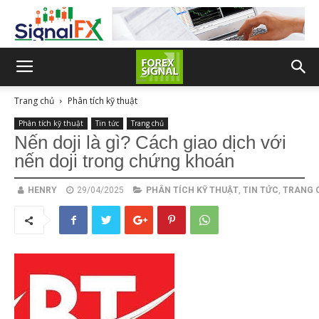
Trang chủ
Phân tích kỹ thuật
Phân tích kỹ thuật
Tin tức
Trang chủ
Nến doji là gì? Cách giao dịch với
nến doji trong chứng khoán
HENRY
29/04/2025
PHÂN TÍCH KỸ THUẬT
,
TIN TỨC
,
TRANG 