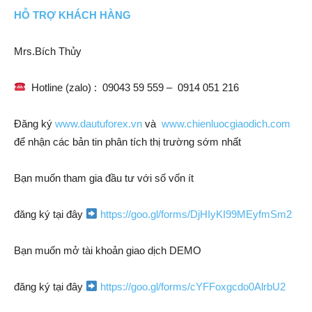
HỖ TRỢ KHÁCH HÀNG
Mrs.Bích Thủy
Hotline (zalo) : 09043 59 559 – 0914 051 216
Đăng ký
www.dautuforex.vn
và
www.chienluocgiaodich.com
để nhận các bản tin phân tích thị trường sớm nhất
Bạn muốn tham gia đầu tư với số vốn ít
đăng ký tại đây
https://goo.gl/forms/DjHIyKI99MEyfmSm2
Bạn muốn mở tài khoản giao dịch DEMO
đăng ký tại đây
https://goo.gl/forms/cYFFoxgcdo0AlrbU2