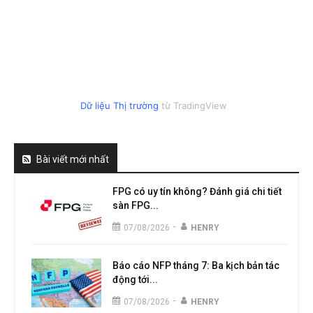
Dữ liệu Thị trường
từ TradingView
Bài viết mới nhất
FPG có uy tín không? Đánh giá chi tiết
sàn FPG...
-
07/08/2026
HENRY
Báo cáo NFP tháng 7: Ba kịch bản tác
động tới...
-
07/08/2026
HENRY