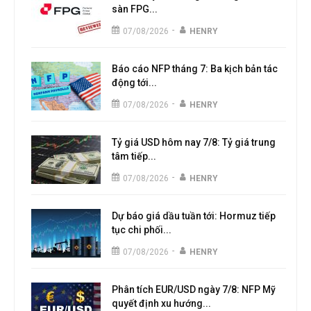
sàn FPG...
-
07/08/2026
HENRY
Báo cáo NFP tháng 7: Ba kịch bản tác
động tới...
-
07/08/2026
HENRY
Tỷ giá USD hôm nay 7/8: Tỷ giá trung
tâm tiếp...
-
07/08/2026
HENRY
Dự báo giá dầu tuần tới: Hormuz tiếp
tục chi phối...
-
07/08/2026
HENRY
Phân tích EUR/USD ngày 7/8: NFP Mỹ
quyết định xu hướng...