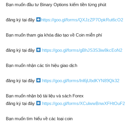
Bạn muốn đầu tư Binary Options kiếm tiền từng phút
đăng ký tại đây
https://goo.gl/forms/QXJzZP7OpkRut6cO2
Bạn muốn tham gia khóa đào tạo về Coin miễn phí
đăng ký tại đây
https://goo.gl/forms/gBhJS3S3iw8kcEoN2
Bạn muốn nhận các tín hiệu giao dịch
đăng ký tại đây
https://goo.gl/forms/lnl6jUbdKYN89Qk32
Bạn muốn nhận bộ tài liệu và sách Forex
đăng ký tại đây
https://goo.gl/forms/XCulwwBnwXFHtOuF2
Bạn muốn tìm hiểu về các loại coin