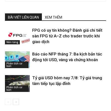
BÀI VIẾT LIÊN QUAN
XEM THÊM
FPG có uy tín không? Đánh giá chi tiết
sàn FPG từ A–Z cho trader trước khi
giao dịch
Nền tảng
Báo cáo NFP tháng 7: Ba kịch bản tác
động tới USD, vàng và chứng khoán
Phân tích cơ
bản
Tỷ giá USD hôm nay 7/8: Tỷ giá trung
tâm tiếp tục lập đỉnh
Phân tích cơ
bản