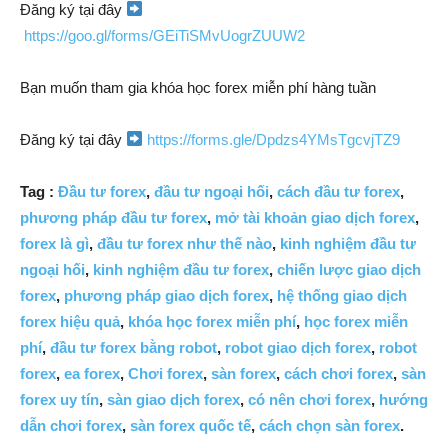
Đăng ký tại đây
https://goo.gl/forms/GEiTiSMvUogrZUUW2
Bạn muốn tham gia khóa học forex miễn phí hàng tuần
Đăng ký tại đây
https://forms.gle/Dpdzs4YMsTgcvjTZ9
Tag :
Đầu tư forex
,
đầu tư ngoại hối
,
cách đầu tư forex
,
phương pháp đầu tư forex
,
mở tài khoản giao dịch forex
,
forex là gì
,
đầu tư forex như thế nào
,
kinh nghiệm đầu tư
ngoại hối
,
kinh nghiệm đầu tư forex
,
chiến lược giao dịch
forex
,
phương pháp giao dịch forex
,
hệ thống giao dịch
forex hiệu quả
,
khóa học forex miễn phí
,
học forex miễn
phí
,
đầu tư forex bằng robot
,
robot giao dịch forex
,
robot
forex
,
ea forex
,
Chơi forex
,
sàn forex
,
cách chơi forex
,
sàn
forex uy tín
,
sàn giao dịch forex
,
có nên chơi forex
,
hướng
dẫn chơi forex
,
sàn forex quốc tế
,
cách chọn sàn forex
.