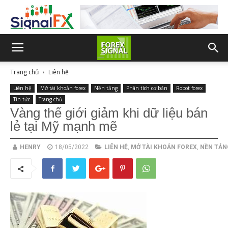
Trang chủ
Liên hệ
Liên hệ
Mở tài khoản forex
Nền tảng
Phân tích cơ bản
Robot forex
Tin tức
Trang chủ
Vàng thế giới giảm khi dữ liệu bán
lẻ tại Mỹ mạnh mẽ
HENRY
18/05/2022
LIÊN HỆ
,
MỞ TÀI KHOẢN FOREX
,
NỀN TẢN