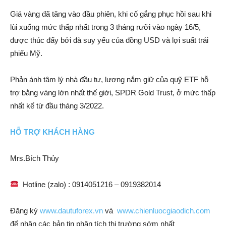
Giá vàng đã tăng vào đầu phiên, khi cố gắng phục hồi sau khi
lùi xuống mức thấp nhất trong 3 tháng rưỡi vào ngày 16/5,
được thúc đẩy bởi đà suy yếu của đồng USD và lợi suất trái
phiếu Mỹ.
Phản ánh tâm lý nhà đầu tư, lượng nắm giữ của quỹ ETF hỗ
trợ bằng vàng lớn nhất thế giới, SPDR Gold Trust, ở mức thấp
nhất kể từ đầu tháng 3/2022.
HỖ TRỢ KHÁCH HÀNG
Mrs.Bích Thủy
Hotline (zalo) : 0914051216 – 0919382014
Đăng ký
www.dautuforex.vn
và
www.chienluocgiaodich.com
để nhận các bản tin phân tích thị trường sớm nhất