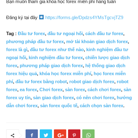
Bạn muốn tham gia khóa học forex miễn phí hàng tuần
Đăng ký tại đây
https://forms.gle/Dpdzs4YMsTgcvjTZ9
Tag :
Đầu tư forex
,
đầu tư ngoại hối
,
cách đầu tư forex
,
phương pháp đầu tư forex
,
mở tài khoản giao dịch forex
,
forex là gì
,
đầu tư forex như thế nào
,
kinh nghiệm đầu tư
ngoại hối
,
kinh nghiệm đầu tư forex
,
chiến lược giao dịch
forex
,
phương pháp giao dịch forex
,
hệ thống giao dịch
forex hiệu quả
,
khóa học forex miễn phí
,
học forex miễn
phí
,
đầu tư forex bằng robot
,
robot giao dịch forex
,
robot
forex
,
ea forex
,
Chơi forex
,
sàn forex
,
cách chơi forex
,
sàn
forex uy tín
,
sàn giao dịch forex
,
có nên chơi forex
,
hướng
dẫn chơi forex
,
sàn forex quốc tế
,
cách chọn sàn forex
.