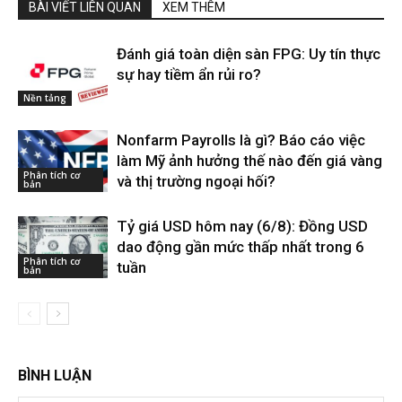
BÀI VIẾT LIÊN QUAN
XEM THÊM
Đánh giá toàn diện sàn FPG: Uy tín thực
sự hay tiềm ẩn rủi ro?
Nền tảng
Nonfarm Payrolls là gì? Báo cáo việc
làm Mỹ ảnh hưởng thế nào đến giá vàng
Phân tích cơ
và thị trường ngoại hối?
bản
Tỷ giá USD hôm nay (6/8): Đồng USD
dao động gần mức thấp nhất trong 6
Phân tích cơ
tuần
bản
BÌNH LUẬN