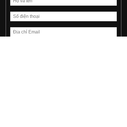
THEO DÕI FANPAGE ĐẦU TƯ FOREX
©