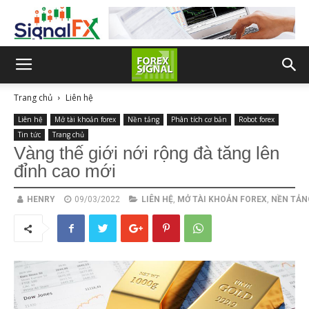
Trang chủ
Liên hệ
Liên hệ
Mở tài khoản forex
Nền tảng
Phân tích cơ bản
Robot forex
Tin tức
Trang chủ
Vàng thế giới nới rộng đà tăng lên
đỉnh cao mới
HENRY
09/03/2022
LIÊN HỆ
,
MỞ TÀI KHOẢN FOREX
,
NỀN TẢN