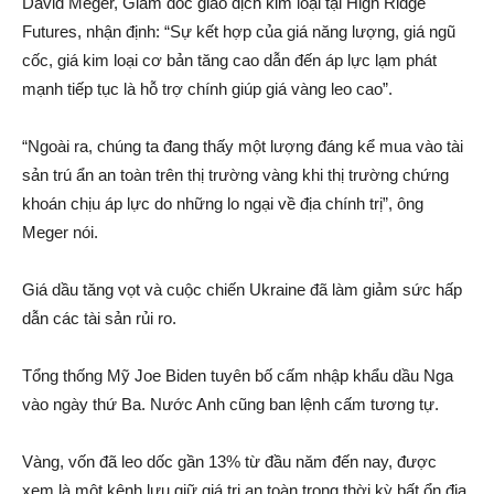
David Meger, Giám đốc giao dịch kim loại tại High Ridge
Futures, nhận định: “Sự kết hợp của giá năng lượng, giá ngũ
cốc, giá kim loại cơ bản tăng cao dẫn đến áp lực lạm phát
mạnh tiếp tục là hỗ trợ chính giúp giá vàng leo cao”.
“Ngoài ra, chúng ta đang thấy một lượng đáng kể mua vào tài
sản trú ẩn an toàn trên thị trường vàng khi thị trường chứng
khoán chịu áp lực do những lo ngại về địa chính trị”, ông
Meger nói.
Giá dầu tăng vọt và cuộc chiến Ukraine đã làm giảm sức hấp
dẫn các tài sản rủi ro.
Tổng thống Mỹ Joe Biden tuyên bố cấm nhập khẩu dầu Nga
vào ngày thứ Ba. Nước Anh cũng ban lệnh cấm tương tự.
Vàng, vốn đã leo dốc gần 13% từ đầu năm đến nay, được
xem là một kênh lưu giữ giá trị an toàn trong thời kỳ bất ổn địa