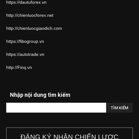
https://dautuforex.vn
http://chienluocforex.net
http://chienluocgiaodich.com
https://fibogroup.vn
https://autotrade.vn
http://Finq.vn
Nhập nội dung tìm kiếm
ĐĂNG KÝ NHẬN CHIẾN LƯỢC