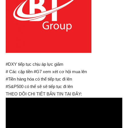
#DXY tiếp tục chịu áp lực giảm
# Các cặp tiền #G7 xem xét cơ hội mua lên
#Tiền hàng hóa có thể tiếp tục đi lên
#S&P500 có thể sẽ sẽ tiếp tục đi lên
THEO DÕI CHI TIẾT BẢN TIN TẠI ĐÂY: