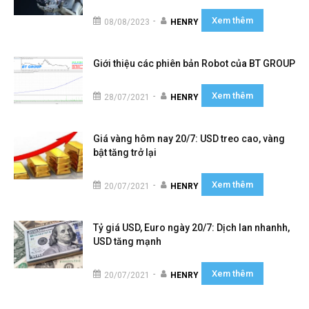
Xem thêm
-
08/08/2023
HENRY
Giới thiệu các phiên bản Robot của BT GROUP
Xem thêm
-
28/07/2021
HENRY
Giá vàng hôm nay 20/7: USD treo cao, vàng
bật tăng trở lại
Xem thêm
-
20/07/2021
HENRY
Tỷ giá USD, Euro ngày 20/7: Dịch lan nhanhh,
USD tăng mạnh
Xem thêm
-
20/07/2021
HENRY