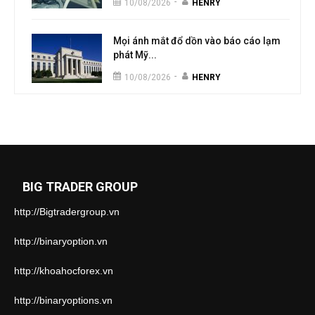
-
10/08/2026
HENRY
Mọi ánh mắt đổ dồn vào báo cáo lạm
phát Mỹ...
-
10/08/2026
HENRY
BIG TRADER GROUP
http://Bigtradergroup.vn
http://binaryoption.vn
http://khoahocforex.vn
http://binaryoptions.vn