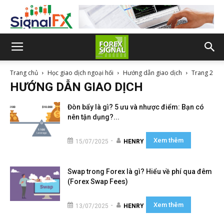
Trang chủ
Học giao dịch ngoại hối
Hướng dẫn giao dịch
Trang 2
HƯỚNG DẪN GIAO DỊCH
Đòn bẩy là gì? 5 ưu và nhược điểm: Bạn có
nên tận dụng?...
Xem thêm
-
15/07/2025
HENRY
Swap trong Forex là gì? Hiểu về phí qua đêm
(Forex Swap Fees)
Xem thêm
-
13/07/2025
HENRY