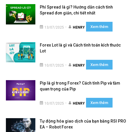
Phí Spread là gì? Hướng dẫn cách tính
Spread đơn giản, chi tiết nhất
Xem thêm
-
13/07/2025
HENRY
Forex Lot là gì và Cách tính toán kích thước
Lot
Xem thêm
-
10/07/2025
HENRY
Pip là gì trong Forex? Cách tính Pip và tầm
quan trọng của Pip
Xem thêm
-
10/07/2025
HENRY
Tự động hóa giao dịch của bạn bằng RSI PRO
EA – Robot Forex