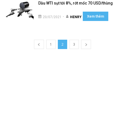
Dầu WTI sụt tới 8%, rớt mốc 70 USD/thùng
Xem thêm
-
20/07/2021
HENRY
1
2
3