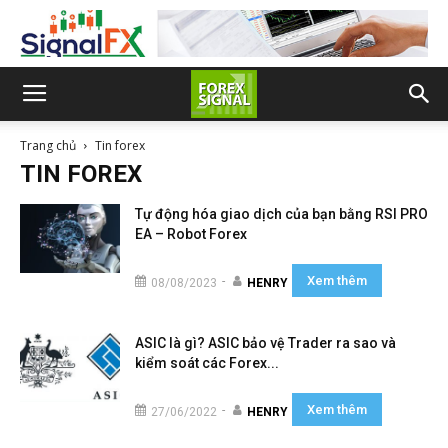
Trang chủ
Tin forex
TIN FOREX
Tự động hóa giao dịch của bạn bằng RSI PRO
EA – Robot Forex
Xem thêm
-
08/08/2023
HENRY
ASIC là gì? ASIC bảo vệ Trader ra sao và
kiểm soát các Forex...
Xem thêm
-
27/06/2022
HENRY