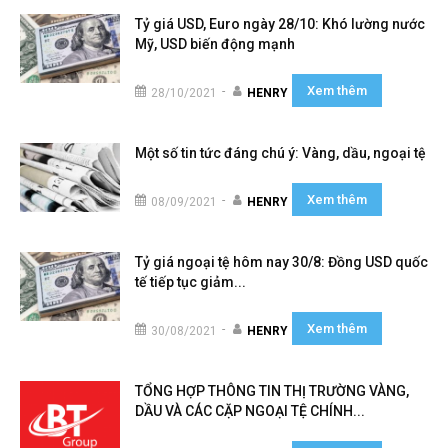
Tỷ giá USD, Euro ngày 28/10: Khó lường nước
Mỹ, USD biến động mạnh
Xem thêm
-
28/10/2021
HENRY
Một số tin tức đáng chú ý: Vàng, dầu, ngoại tệ
Xem thêm
-
08/09/2021
HENRY
Tỷ giá ngoại tệ hôm nay 30/8: Đồng USD quốc
tế tiếp tục giảm...
Xem thêm
-
30/08/2021
HENRY
TỔNG HỢP THÔNG TIN THỊ TRƯỜNG VÀNG,
DẦU VÀ CÁC CẶP NGOẠI TỆ CHÍNH...