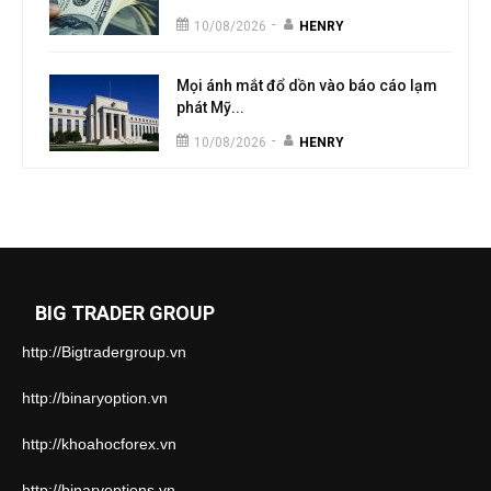
-
10/08/2026
HENRY
Mọi ánh mắt đổ dồn vào báo cáo lạm
phát Mỹ...
-
10/08/2026
HENRY
BIG TRADER GROUP
http://Bigtradergroup.vn
http://binaryoption.vn
http://khoahocforex.vn
http://binaryoptions.vn