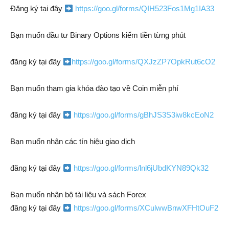
Đăng ký tại đây
https://goo.gl/forms/QIH523Fos1Mg1IA33
Bạn muốn đầu tư Binary Options kiếm tiền từng phút
đăng ký tại đây
https://goo.gl/forms/QXJzZP7OpkRut6cO2
Bạn muốn tham gia khóa đào tạo về Coin miễn phí
đăng ký tại đây
https://goo.gl/forms/gBhJS3S3iw8kcEoN2
Bạn muốn nhận các tín hiệu giao dịch
đăng ký tại đây
https://goo.gl/forms/lnl6jUbdKYN89Qk32
Bạn muốn nhận bộ tài liệu và sách Forex
đăng ký tại đây
https://goo.gl/forms/XCulwwBnwXFHtOuF2