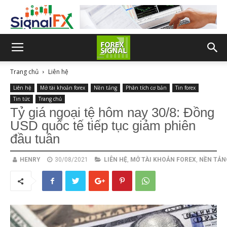
Trang chủ
Liên hệ
Liên hệ
Mở tài khoản forex
Nền tảng
Phân tích cơ bản
Tin forex
Tin tức
Trang chủ
Tỷ giá ngoại tệ hôm nay 30/8: Đồng
USD quốc tế tiếp tục giảm phiên
đầu tuần
HENRY
30/08/2021
LIÊN HỆ
,
MỞ TÀI KHOẢN FOREX
,
NỀN TẢN