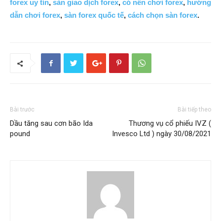
forex uy tín
,
sàn giao dịch forex
,
có nên chơi forex
,
hướng
dẫn chơi forex
,
sàn forex quốc tế
,
cách chọn sàn forex
.
Bài trước
Bài tiếp theo
Dầu tăng sau cơn bão Ida
Thương vụ cổ phiếu IVZ (
pound
Invesco Ltd ) ngày 30/08/2021