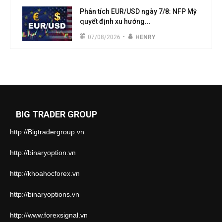
Phân tích EUR/USD ngày 7/8: NFP Mỹ
quyết định xu hướng...
-
07/08/2026
HENRY
BIG TRADER GROUP
http://Bigtradergroup.vn
http://binaryoption.vn
http://khoahocforex.vn
http://binaryoptions.vn
http://www.forexsignal.vn