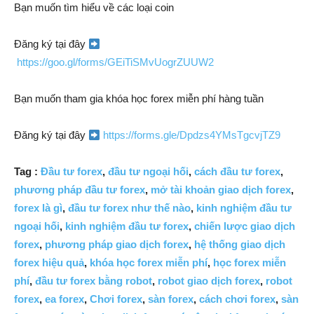
Bạn muốn tìm hiểu về các loại coin
Đăng ký tại đây
https://goo.gl/forms/GEiTiSMvUogrZUUW2
Bạn muốn tham gia khóa học forex miễn phí hàng tuần
Đăng ký tại đây
https://forms.gle/Dpdzs4YMsTgcvjTZ9
Tag :
Đầu tư forex
,
đầu tư ngoại hối
,
cách đầu tư forex
,
phương pháp đầu tư forex
,
mở tài khoản giao dịch forex
,
forex là gì
,
đầu tư forex như thế nào
,
kinh nghiệm đầu tư
ngoại hối
,
kinh nghiệm đầu tư forex
,
chiến lược giao dịch
forex
,
phương pháp giao dịch forex
,
hệ thống giao dịch
forex hiệu quả
,
khóa học forex miễn phí
,
học forex miễn
phí
,
đầu tư forex bằng robot
,
robot giao dịch forex
,
robot
forex
,
ea forex
,
Chơi forex
,
sàn forex
,
cách chơi forex
,
sàn