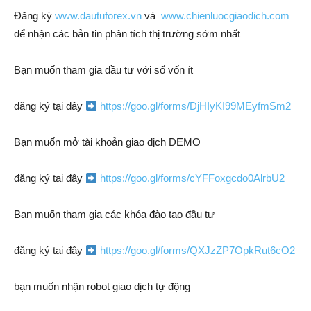
Đăng ký
www.dautuforex.vn
và
www.chienluocgiaodich.com
để nhận các bản tin phân tích thị trường sớm nhất
Bạn muốn tham gia đầu tư với số vốn ít
đăng ký tại đây
https://goo.gl/forms/DjHIyKI99MEyfmSm2
Bạn muốn mở tài khoản giao dịch DEMO
đăng ký tại đây
https://goo.gl/forms/cYFFoxgcdo0AlrbU2
Bạn muốn tham gia các khóa đào tạo đầu tư
đăng ký tại đây
https://goo.gl/forms/QXJzZP7OpkRut6cO2
bạn muốn nhận robot giao dịch tự động