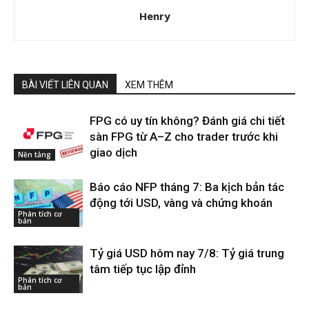
Henry
BÀI VIẾT LIÊN QUAN
XEM THÊM
FPG có uy tín không? Đánh giá chi tiết
sàn FPG từ A–Z cho trader trước khi
giao dịch
Nền tảng
Báo cáo NFP tháng 7: Ba kịch bản tác
động tới USD, vàng và chứng khoán
Phân tích cơ
bản
Tỷ giá USD hôm nay 7/8: Tỷ giá trung
tâm tiếp tục lập đỉnh
Phân tích cơ
bản