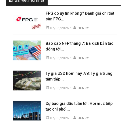
Bài viết mới nhất
FPG có uy tín không? Đánh giá chi tiết
sàn FPG...
-
07/08/2026
HENRY
Báo cáo NFP tháng 7: Ba kịch bản tác
động tới...
-
07/08/2026
HENRY
Tỷ giá USD hôm nay 7/8: Tỷ giá trung
tâm tiếp...
-
07/08/2026
HENRY
Dự báo giá dầu tuần tới: Hormuz tiếp
tục chi phối...
-
07/08/2026
HENRY