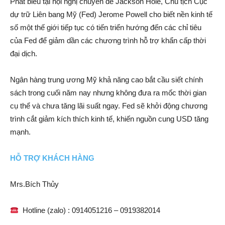
Phát biểu tại hội nghị chuyên đề Jackson Hole, Chủ tịch Cục
dự trữ Liên bang Mỹ (Fed) Jerome Powell cho biết nền kinh tế
số một thế giới tiếp tục có tiến triển hướng đến các chỉ tiêu
của Fed để giảm dần các chương trình hỗ trợ khẩn cấp thời
đại dịch.
Ngân hàng trung ương Mỹ khả năng cao bắt cầu siết chính
sách trong cuối năm nay nhưng không đưa ra mốc thời gian
cụ thể và chưa tăng lãi suất ngay. Fed sẽ khởi động chương
trình cắt giảm kích thích kinh tế, khiến nguồn cung USD tăng
mạnh.
HỖ TRỢ KHÁCH HÀNG
Mrs.Bích Thủy
Hotline (zalo) : 0914051216 – 0919382014