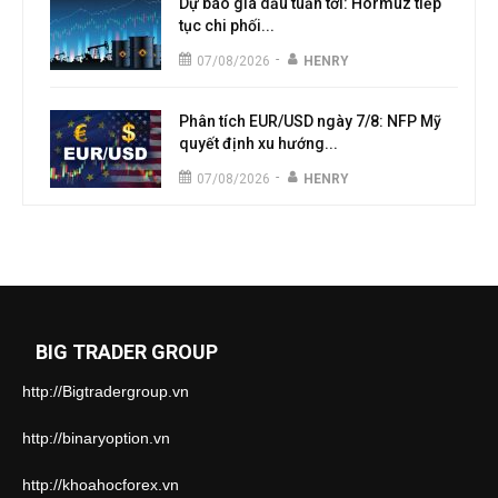
Dự báo giá dầu tuần tới: Hormuz tiếp
tục chi phối...
-
07/08/2026
HENRY
Phân tích EUR/USD ngày 7/8: NFP Mỹ
quyết định xu hướng...
-
07/08/2026
HENRY
BIG TRADER GROUP
http://Bigtradergroup.vn
http://binaryoption.vn
http://khoahocforex.vn