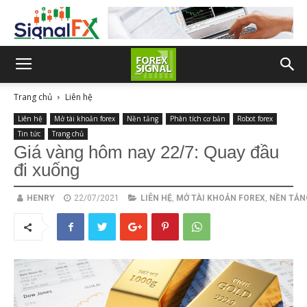
Trang chủ
Liên hệ
Liên hệ
Mở tài khoản forex
Nền tảng
Phân tích cơ bản
Robot forex
Tin tức
Trang chủ
Giá vàng hôm nay 22/7: Quay đầu
đi xuống
HENRY
22/07/2021
LIÊN HỆ
,
MỞ TÀI KHOẢN FOREX
,
NỀN TẢN