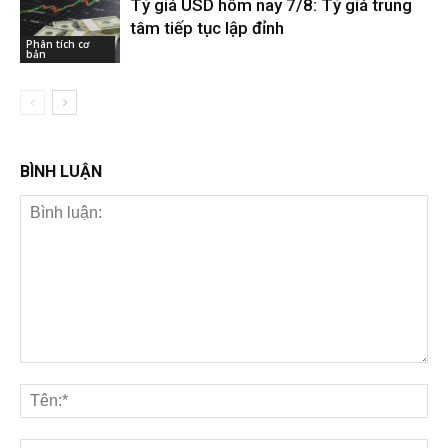
Tỷ giá USD hôm nay 7/8: Tỷ giá trung
tâm tiếp tục lập đỉnh
Phân tích cơ
bản
BÌNH LUẬN