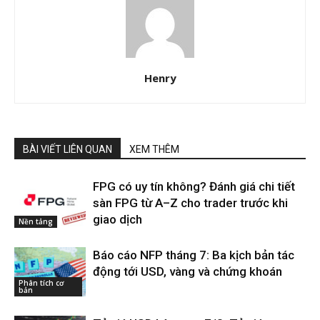
Henry
BÀI VIẾT LIÊN QUAN
XEM THÊM
FPG có uy tín không? Đánh giá chi tiết
sàn FPG từ A–Z cho trader trước khi
giao dịch
Nền tảng
Báo cáo NFP tháng 7: Ba kịch bản tác
động tới USD, vàng và chứng khoán
Phân tích cơ
bản