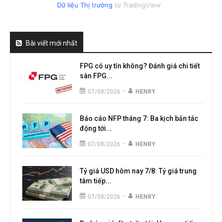
Dữ liệu Thị trường
từ TradingView
Bài viết mới nhất
FPG có uy tín không? Đánh giá chi tiết
sàn FPG...
-
07/08/2026
HENRY
Báo cáo NFP tháng 7: Ba kịch bản tác
động tới...
-
07/08/2026
HENRY
Tỷ giá USD hôm nay 7/8: Tỷ giá trung
tâm tiếp...
-
07/08/2026
HENRY