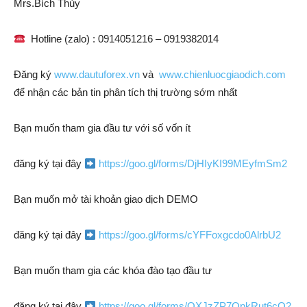
Mrs.Bích Thủy
Hotline (zalo) : 0914051216 – 0919382014
Đăng ký
www.dautuforex.vn
và
www.chienluocgiaodich.com
để nhận các bản tin phân tích thị trường sớm nhất
Bạn muốn tham gia đầu tư với số vốn ít
đăng ký tại đây
https://goo.gl/forms/DjHIyKI99MEyfmSm2
Bạn muốn mở tài khoản giao dịch DEMO
đăng ký tại đây
https://goo.gl/forms/cYFFoxgcdo0AlrbU2
Bạn muốn tham gia các khóa đào tạo đầu tư
đăng ký tại đây
https://goo.gl/forms/QXJzZP7OpkRut6cO2