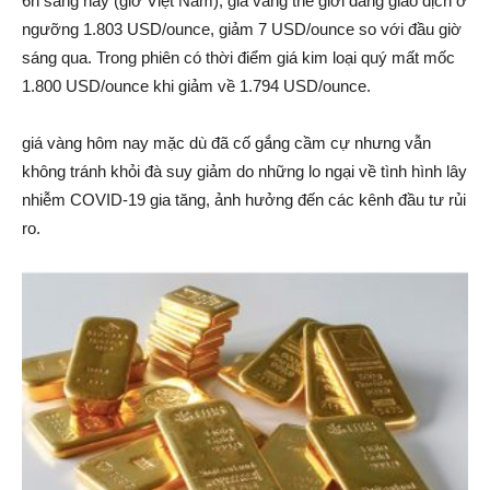
6h sáng nay (giờ Việt Nam), giá vàng thế giới đang giao dịch ở
ngưỡng 1.803 USD/ounce, giảm 7 USD/ounce so với đầu giờ
sáng qua. Trong phiên có thời điểm giá kim loại quý mất mốc
1.800 USD/ounce khi giảm về 1.794 USD/ounce.
giá vàng hôm nay mặc dù đã cố gắng cầm cự nhưng vẫn
không tránh khỏi đà suy giảm do những lo ngại về tình hình lây
nhiễm COVID-19 gia tăng, ảnh hưởng đến các kênh đầu tư rủi
ro.