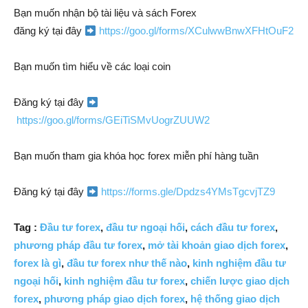
Bạn muốn nhận bộ tài liệu và sách Forex
đăng ký tại đây
https://goo.gl/forms/XCulwwBnwXFHtOuF2
Bạn muốn tìm hiểu về các loại coin
Đăng ký tại đây
https://goo.gl/forms/GEiTiSMvUogrZUUW2
Bạn muốn tham gia khóa học forex miễn phí hàng tuần
Đăng ký tại đây
https://forms.gle/Dpdzs4YMsTgcvjTZ9
Tag :
Đầu tư forex
,
đầu tư ngoại hối
,
cách đầu tư forex
,
phương pháp đầu tư forex
,
mở tài khoản giao dịch forex
,
forex là gì
,
đầu tư forex như thế nào
,
kinh nghiệm đầu tư
ngoại hối
,
kinh nghiệm đầu tư forex
,
chiến lược giao dịch
forex
,
phương pháp giao dịch forex
,
hệ thống giao dịch