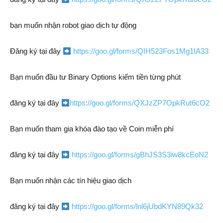
bạn muốn nhận robot giao dịch tự động
Đăng ký tại đây
https://goo.gl/forms/QIH523Fos1Mg1IA33
Bạn muốn đầu tư Binary Options kiếm tiền từng phút
đăng ký tại đây
https://goo.gl/forms/QXJzZP7OpkRut6cO2
Bạn muốn tham gia khóa đào tạo về Coin miễn phí
đăng ký tại đây
https://goo.gl/forms/gBhJS3S3iw8kcEoN2
Bạn muốn nhận các tín hiệu giao dịch
đăng ký tại đây
https://goo.gl/forms/lnl6jUbdKYN89Qk32