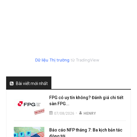
Dữ liệu Thị trường
từ TradingView
Bài viết mới nhất
FPG có uy tín không? Đánh giá chi tiết
sàn FPG...
-
07/08/2026
HENRY
Báo cáo NFP tháng 7: Ba kịch bản tác
động tới...