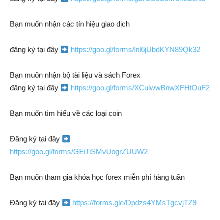
Bạn muốn nhận các tín hiệu giao dịch
đăng ký tại đây
https://goo.gl/forms/lnl6jUbdKYN89Qk32
Bạn muốn nhận bộ tài liệu và sách Forex
đăng ký tại đây
https://goo.gl/forms/XCulwwBnwXFHtOuF2
Bạn muốn tìm hiểu về các loại coin
Đăng ký tại đây
https://goo.gl/forms/GEiTiSMvUogrZUUW2
Bạn muốn tham gia khóa học forex miễn phí hàng tuần
Đăng ký tại đây
https://forms.gle/Dpdzs4YMsTgcvjTZ9