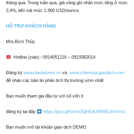
tháng qua. Trong tuần qua, giá vàng ghi nhận mức tăng ở mức
2,4%, tiến sát mức 1.900 USD/ounce.
HỖ TRỢ KHÁCH HÀNG
Mrs.Bích Thủy
Hotline (zalo) : 0914051216 – 0919382014
Đăng ký
www.dautuforex.vn
và
www.chienluocgiaodich.com
để nhận các bản tin phân tích thị trường sớm nhất
Bạn muốn tham gia đầu tư với số vốn ít
đăng ký tại đây
https://goo.gl/forms/DjHIyKI99MEyfmSm2
Bạn muốn mở tài khoản giao dịch DEMO