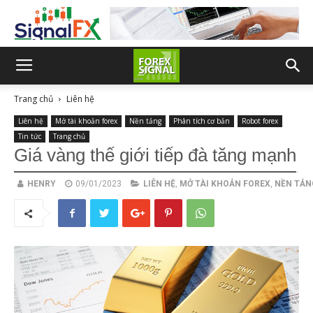
Trang chủ
Liên hệ
Liên hệ
Mở tài khoản forex
Nền tảng
Phân tích cơ bản
Robot forex
Tin tức
Trang chủ
Giá vàng thế giới tiếp đà tăng mạnh
HENRY
09/01/2023
LIÊN HỆ
,
MỞ TÀI KHOẢN FOREX
,
NỀN TẢN