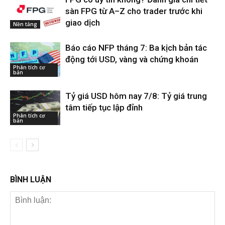
sàn FPG từ A–Z cho trader trước khi
giao dịch
Nền tảng
Báo cáo NFP tháng 7: Ba kịch bản tác
động tới USD, vàng và chứng khoán
Phân tích cơ
bản
Tỷ giá USD hôm nay 7/8: Tỷ giá trung
tâm tiếp tục lập đỉnh
Phân tích cơ
bản
BÌNH LUẬN