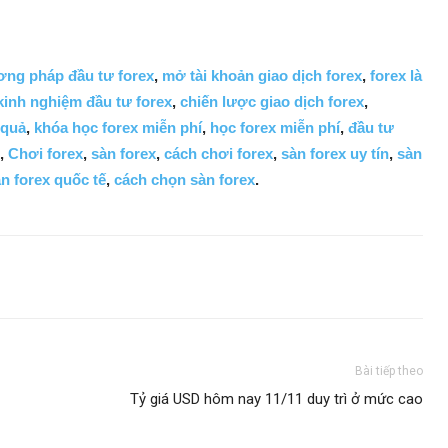
ng pháp đầu tư forex
,
mở tài khoản giao dịch forex
,
forex là
kinh nghiệm đầu tư forex
,
chiến lược giao dịch forex
,
 quả
,
khóa học forex miễn phí
,
học forex miễn phí
,
đầu tư
,
Chơi forex
,
sàn forex
,
cách chơi forex
,
sàn forex uy tín
,
sàn
n forex quốc tế
,
cách chọn sàn forex
.
Bài tiếp theo
Tỷ giá USD hôm nay 11/11 duy trì ở mức cao