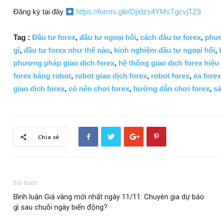
Đăng ký tại đây
https://forms.gle/Dpdzs4YMsTgcvjTZ9
Tag :
Đầu tư forex
,
đầu tư ngoại hối
,
cách đầu tư forex
,
phươ
gì
,
đầu tư forex như thế nào
,
kinh nghiệm đầu tư ngoại hối
,
phương pháp giao dịch forex
,
hệ thống giao dịch forex hiệu
forex bằng robot
,
robot giao dịch forex
,
robot forex
,
ea forex
giao dịch forex
,
có nên chơi forex
,
hướng dẫn chơi forex
,
sà
Chia sẻ
Bài trước
Bình luận Giá vàng mới nhất ngày 11/11: Chuyên gia dự báo
gì sau chuỗi ngày biến động?