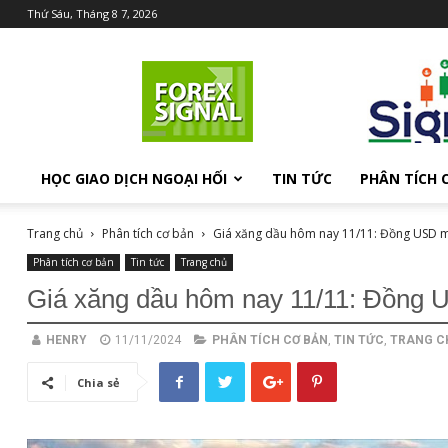
Thứ Sáu, Tháng 8 7, 2026
Chia
sẻ
kiến
thức
Forex
HỌC GIAO DỊCH NGOẠI HỐI
TIN TỨC
PHÂN TÍCH 
Trang chủ
Phân tích cơ bản
Giá xăng dầu hôm nay 11/11: Đồng USD mạ
Phân tích cơ bản
Tin tức
Trang chủ
Giá xăng dầu hôm nay 11/11: Đồng U
HENRY
11/11/2024
PHÂN TÍCH CƠ BẢN
,
TIN TỨC
,
TRANG C
Chia sẻ