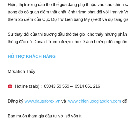
Hiện, thị trường dầu thô thế giới đang phụ thuộc vào các chín
trong đó có quan điểm thắt chặt lệnh trừng phạt đối với Iran và 
thêm 25 điểm của Cục Dự trữ Liên bang Mỹ (Fed) và sự tăng g
Sự thay đổi của thị trường dầu thô thế giới cho thấy những ph
thống đắc cử Donald Trump được cho sẽ ảnh hưởng đến nguồn cu
HỖ TRỢ KHÁCH HÀNG
Mrs.Bích Thủy
Hotline (zalo) :
09043 59 559 –
0914 051 216
Đăng ký
www.dautuforex.vn
và
www.chienluocgiaodich.com
để 
Bạn muốn tham gia đầu tư với số vốn ít