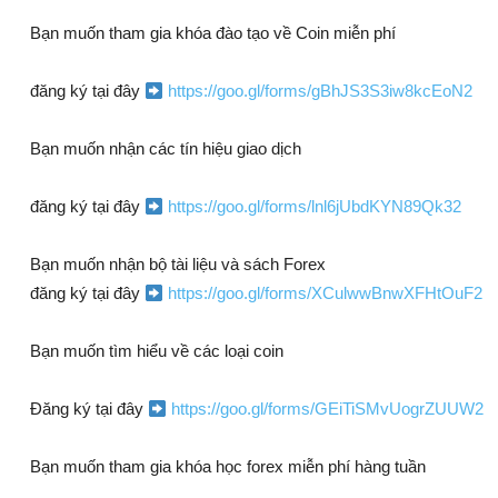
Bạn muốn tham gia khóa đào tạo về Coin miễn phí
đăng ký tại đây
https://goo.gl/forms/gBhJS3S3iw8kcEoN2
Bạn muốn nhận các tín hiệu giao dịch
đăng ký tại đây
https://goo.gl/forms/lnl6jUbdKYN89Qk32
Bạn muốn nhận bộ tài liệu và sách Forex
đăng ký tại đây
https://goo.gl/forms/XCulwwBnwXFHtOuF2
Bạn muốn tìm hiểu về các loại coin
Đăng ký tại đây
https://goo.gl/forms/GEiTiSMvUogrZUUW2
Bạn muốn tham gia khóa học forex miễn phí hàng tuần