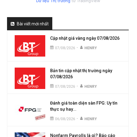
Dữ liệu Thị trường
từ TradingView
Bài viết mới nhất
Cập nhật giá vàng ngày 07/08/2026
-
07/08/2026
HENRY
Bản tin cập nhật thị trường ngày
07/08/2026
-
07/08/2026
HENRY
Đánh giá toàn diện sàn FPG: Uy tín
thực sự hay...
-
06/08/2026
HENRY
Nonfarm Payrolls là gì? Báo cáo