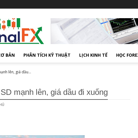
CƠ BẢN
PHÂN TÍCH KỸ THUẬT
LỊCH KINH TẾ
HỌC FORE
nh lên, giá dầu...
SD mạnh lên, giá dầu đi xuống
HỦ