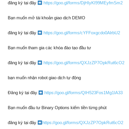
đăng ký tại đây
https://goo.gl/forms/DjHIyKI99MEyfmSm2
Bạn muốn mở tài khoản giao dịch DEMO
đăng ký tại đây
https://goo.gl/forms/cYFFoxgcdo0AlrbU2
Bạn muốn tham gia các khóa đào tạo đầu tư
đăng ký tại đây
https://goo.gl/forms/QXJzZP7OpkRut6cO2
bạn muốn nhận robot giao dịch tự động
Đăng ký tại đây
https://goo.gl/forms/QIH523Fos1Mg1IA33
Bạn muốn đầu tư Binary Options kiếm tiền từng phút
đăng ký tại đây
https://goo.gl/forms/QXJzZP7OpkRut6cO2