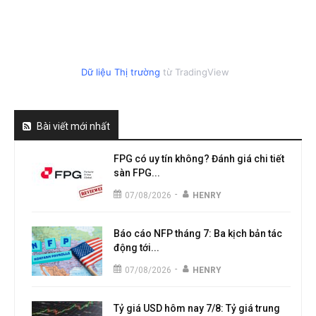
Dữ liệu Thị trường
từ TradingView
Bài viết mới nhất
FPG có uy tín không? Đánh giá chi tiết
sàn FPG...
-
07/08/2026
HENRY
Báo cáo NFP tháng 7: Ba kịch bản tác
động tới...
-
07/08/2026
HENRY
Tỷ giá USD hôm nay 7/8: Tỷ giá trung