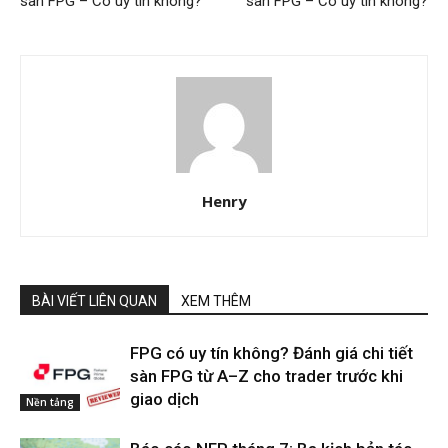
sàn FPG – Có uy tín không?
sàn FPG – Có uy tín không?
Henry
BÀI VIẾT LIÊN QUAN
XEM THÊM
FPG có uy tín không? Đánh giá chi tiết
sàn FPG từ A–Z cho trader trước khi
giao dịch
Nền tảng