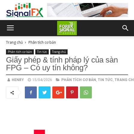
Trang chủ
Phân tích cơ bản
Phân tích cơ bản
Tin tức
Trang chủ
Giấy phép & tính pháp lý của sàn
FPG – Có uy tín không?
HENRY
15/04/2026
PHÂN TÍCH CƠ BẢN
,
TIN TỨC
,
TRANG CH