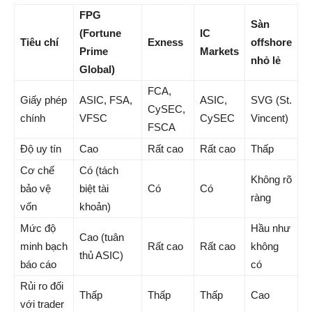
FPG
Sàn
(Fortune
IC
Tiêu chí
Exness
offshore
Prime
Markets
nhỏ lẻ
Global)
FCA,
Giấy phép
ASIC, FSA,
ASIC,
SVG (St.
CySEC,
chính
VFSC
CySEC
Vincent)
FSCA
Độ uy tín
Cao
Rất cao
Rất cao
Thấp
Cơ chế
Có (tách
Không rõ
bảo vệ
biệt tài
Có
Có
ràng
vốn
khoản)
Mức độ
Hầu như
Cao (tuân
minh bạch
Rất cao
Rất cao
không
thủ ASIC)
báo cáo
có
Rủi ro đối
Thấp
Thấp
Thấp
Cao
với trader