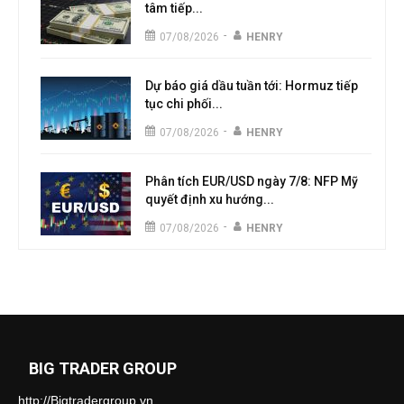
tâm tiếp...
-
07/08/2026
HENRY
Dự báo giá dầu tuần tới: Hormuz tiếp
tục chi phối...
-
07/08/2026
HENRY
Phân tích EUR/USD ngày 7/8: NFP Mỹ
quyết định xu hướng...
-
07/08/2026
HENRY
BIG TRADER GROUP
http://Bigtradergroup.vn