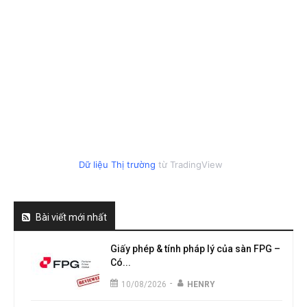
Dữ liệu Thị trường
từ TradingView
Bài viết mới nhất
Giấy phép & tính pháp lý của sàn FPG –
Có...
-
10/08/2026
HENRY