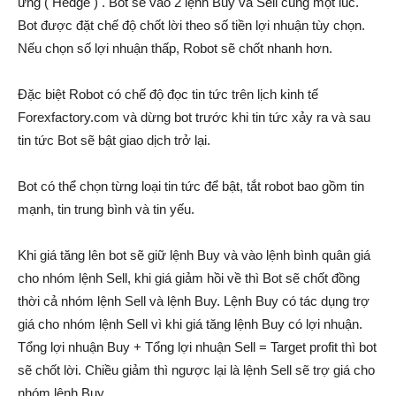
ứng ( Hedge ) . Bot sẽ vào 2 lệnh Buy và Sell cùng một lúc.
Bot được đặt chế độ chốt lời theo số tiền lợi nhuận tùy chọn.
Nếu chọn số lợi nhuận thấp, Robot sẽ chốt nhanh hơn.
Đặc biệt Robot có chế độ đọc tin tức trên lịch kinh tế
Forexfactory.com và dừng bot trước khi tin tức xảy ra và sau
tin tức Bot sẽ bật giao dịch trở lại.
Bot có thể chọn từng loại tin tức để bật, tắt robot bao gồm tin
mạnh, tin trung bình và tin yếu.
Khi giá tăng lên bot sẽ giữ lệnh Buy và vào lệnh bình quân giá
cho nhóm lệnh Sell, khi giá giảm hồi về thì Bot sẽ chốt đồng
thời cả nhóm lệnh Sell và lệnh Buy. Lệnh Buy có tác dụng trợ
giá cho nhóm lệnh Sell vì khi giá tăng lệnh Buy có lợi nhuận.
Tổng lợi nhuận Buy + Tổng lợi nhuận Sell = Target profit thì bot
sẽ chốt lời. Chiều giảm thì ngược lại là lệnh Sell sẽ trợ giá cho
nhóm lệnh Buy.