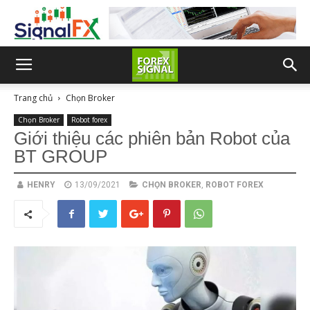
Trang chủ
Chọn Broker
Chọn Broker
Robot forex
Giới thiệu các phiên bản Robot của
BT GROUP
HENRY
13/09/2021
CHỌN BROKER
,
ROBOT FOREX