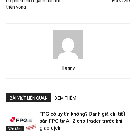
bỏ phiếu cho ngành dầu mỏ
EUR/USD
triển vọng
Henry
BÀI VIẾT LIÊN QUAN
XEM THÊM
FPG có uy tín không? Đánh giá chi tiết
sàn FPG từ A–Z cho trader trước khi
giao dịch
Nền tảng