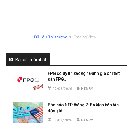
Dữ liệu Thị trường
từ TradingView
Bài viết mới nhất
FPG có uy tín không? Đánh giá chi tiết
sàn FPG...
-
07/08/2026
HENRY
Báo cáo NFP tháng 7: Ba kịch bản tác
động tới...
-
07/08/2026
HENRY