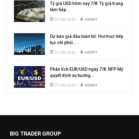
Tỷ giá USD hôm nay 7/8: Tỷ giá trung
tâm tiếp...
-
07/08/2026
HENRY
Dự báo giá dầu tuần tới: Hormuz tiếp
tục chi phối...
-
07/08/2026
HENRY
Phân tích EUR/USD ngày 7/8: NFP Mỹ
quyết định xu hướng...
-
07/08/2026
HENRY
BIG TRADER GROUP