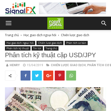
Trang chủ
Học giao dịch ngoại hối
Chiến lược giao dịch
Học giao dịch ngoại hối
Chiến lược giao dịch
Phân tích cơ bản
Phân tích kỹ thuật
Tin tức
Trang chủ
Phân tích kỹ thuật cặp USD/JPY
HENRY
15/04/2019
CHIẾN LƯỢC GIAO DỊCH
,
PHÂN TÍCH CƠ 