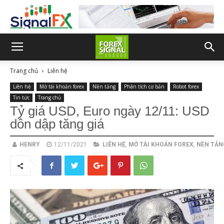
Trang chủ
Liên hệ
Liên hệ
Mở tài khoản forex
Nền tảng
Phân tích cơ bản
Robot forex
Tin tức
Trang chủ
Tỷ giá USD, Euro ngày 12/11: USD
dồn dập tăng giá
HENRY
12/11/2021
LIÊN HỆ
,
MỞ TÀI KHOẢN FOREX
,
NỀN TẢN