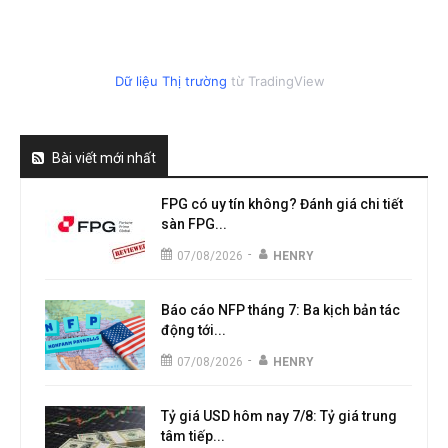
Dữ liệu Thị trường
từ TradingView
Bài viết mới nhất
FPG có uy tín không? Đánh giá chi tiết
sàn FPG...
-
07/08/2026
HENRY
Báo cáo NFP tháng 7: Ba kịch bản tác
động tới...
-
07/08/2026
HENRY
Tỷ giá USD hôm nay 7/8: Tỷ giá trung
tâm tiếp...