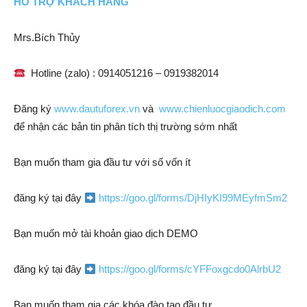
HỖ TRỢ KHÁCH HÀNG
Mrs.Bích Thủy
Hotline (zalo) : 0914051216 – 0919382014
Đăng ký
www.dautuforex.vn
và
www.chienluocgiaodich.com
để nhận các bản tin phân tích thị trường sớm nhất
Bạn muốn tham gia đầu tư với số vốn ít
đăng ký tại đây
https://goo.gl/forms/DjHIyKI99MEyfmSm2
Bạn muốn mở tài khoản giao dịch DEMO
đăng ký tại đây
https://goo.gl/forms/cYFFoxgcdo0AlrbU2
Bạn muốn tham gia các khóa đào tạo đầu tư