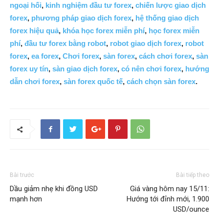
ngoại hối
,
kinh nghiệm đầu tư forex
,
chiến lược giao dịch
forex
,
phương pháp giao dịch forex
,
hệ thống giao dịch
forex hiệu quả
,
khóa học forex miễn phí
,
học forex miễn
phí
,
đầu tư forex bằng robot
,
robot giao dịch forex
,
robot
forex
,
ea forex
,
Chơi forex
,
sàn forex
,
cách chơi forex
,
sàn
forex uy tín
,
sàn giao dịch forex
,
có nên chơi forex
,
hướng
dẫn chơi forex
,
sàn forex quốc tế
,
cách chọn sàn forex
.
Bài trước
Bài tiếp theo
Dầu giảm nhẹ khi đồng USD
Giá vàng hôm nay 15/11:
mạnh hơn
Hướng tới đỉnh mới, 1.900
USD/ounce