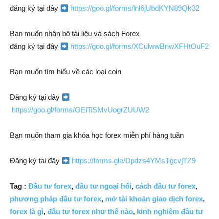
đăng ký tại đây
https://goo.gl/forms/lnl6jUbdKYN89Qk32
Bạn muốn nhận bộ tài liệu và sách Forex
đăng ký tại đây
https://goo.gl/forms/XCulwwBnwXFHtOuF2
Bạn muốn tìm hiểu về các loại coin
Đăng ký tại đây
https://goo.gl/forms/GEiTiSMvUogrZUUW2
Bạn muốn tham gia khóa học forex miễn phí hàng tuần
Đăng ký tại đây
https://forms.gle/Dpdzs4YMsTgcvjTZ9
Tag :
Đầu tư forex
,
đầu tư ngoại hối
,
cách đầu tư forex
,
phương pháp đầu tư forex
,
mở tài khoản giao dịch forex
,
forex là gì
,
đầu tư forex như thế nào
,
kinh nghiệm đầu tư