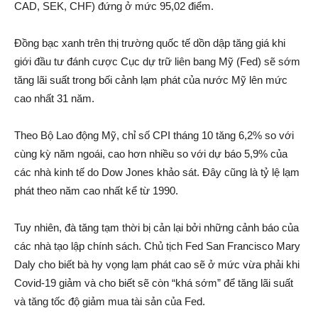
CAD, SEK, CHF) đứng ở mức 95,02 điểm.
Đồng bạc xanh trên thị trường quốc tế dồn dập tăng giá khi
giới đầu tư đánh cược Cục dự trữ liên bang Mỹ (Fed) sẽ sớm
tăng lãi suất trong bối cảnh lạm phát của nước Mỹ lên mức
cao nhất 31 năm.
Theo Bộ Lao động Mỹ, chỉ số CPI tháng 10 tăng 6,2% so với
cùng kỳ năm ngoái, cao hơn nhiều so với dự báo 5,9% của
các nhà kinh tế do Dow Jones khảo sát. Đây cũng là tỷ lệ lạm
phát theo năm cao nhất kể từ 1990.
Tuy nhiên, đà tăng tạm thời bị cản lại bởi những cảnh báo của
các nhà tạo lập chính sách. Chủ tịch Fed San Francisco Mary
Daly cho biết bà hy vọng lạm phát cao sẽ ở mức vừa phải khi
Covid-19 giảm và cho biết sẽ còn “khá sớm” để tăng lãi suất
và tăng tốc độ giảm mua tài sản của Fed.