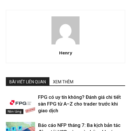
Henry
BÀI VIẾT LIÊN QUAN
XEM THÊM
FPG có uy tín không? Đánh giá chi tiết
sàn FPG từ A–Z cho trader trước khi
giao dịch
Nền tảng
Báo cáo NFP tháng 7: Ba kịch bản tác