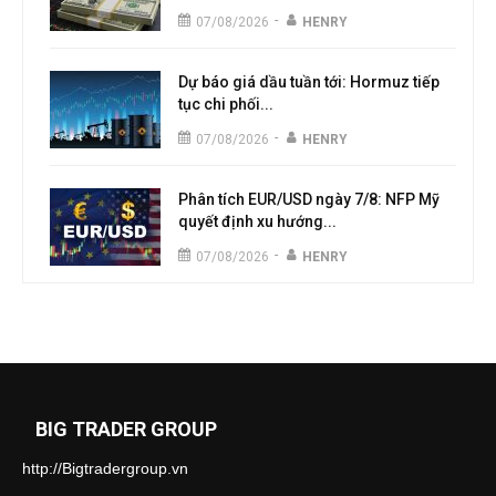
-
07/08/2026
HENRY
Dự báo giá dầu tuần tới: Hormuz tiếp
tục chi phối...
-
07/08/2026
HENRY
Phân tích EUR/USD ngày 7/8: NFP Mỹ
quyết định xu hướng...
-
07/08/2026
HENRY
BIG TRADER GROUP
http://Bigtradergroup.vn