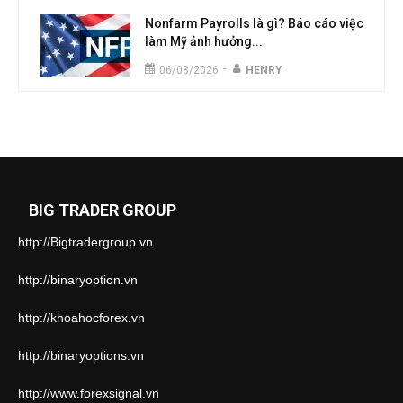
Nonfarm Payrolls là gì? Báo cáo việc
làm Mỹ ảnh hưởng...
-
06/08/2026
HENRY
BIG TRADER GROUP
http://Bigtradergroup.vn
http://binaryoption.vn
http://khoahocforex.vn
http://binaryoptions.vn
http://www.forexsignal.vn