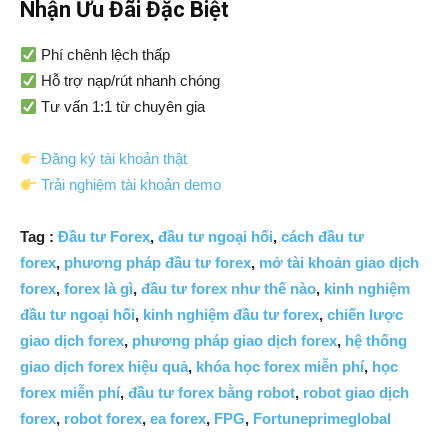
Nhận Ưu Đãi Đặc Biệt
Phí chênh lệch thấp
Hỗ trợ nạp/rút nhanh chóng
Tư vấn 1:1 từ chuyên gia
Đăng ký tài khoản thật
Trải nghiệm tài khoản demo
Tag :
Đầu tư Forex
,
đầu tư ngoại hối
,
cách đầu tư
forex
,
phương pháp đầu tư forex
,
mở tài khoản giao dịch
forex
,
forex là gì
,
đầu tư forex như thế nào
,
kinh nghiệm
đầu tư ngoại hối
,
kinh nghiệm đầu tư forex
,
chiến lược
giao dịch forex
,
phương pháp giao dịch forex
,
hệ thống
giao dịch forex hiệu quả
,
khóa học forex miễn phí
,
học
forex miễn phí
,
đầu tư forex bằng robot
,
robot giao dịch
forex
,
robot forex
,
ea forex
,
FPG
,
Fortuneprimeglobal