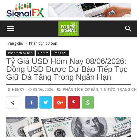
Trang chủ
Phân tích cơ bản
Phân tích cơ bản
Tin tức
Trang chủ
Tỷ Giá USD Hôm Nay 08/06/2026:
Đồng USD Được Dự Báo Tiếp Tục
Giữ Đà Tăng Trong Ngắn Hạn
HENRY
08/06/2026
PHÂN TÍCH CƠ BẢN
,
TIN TỨC
,
TRANG CH