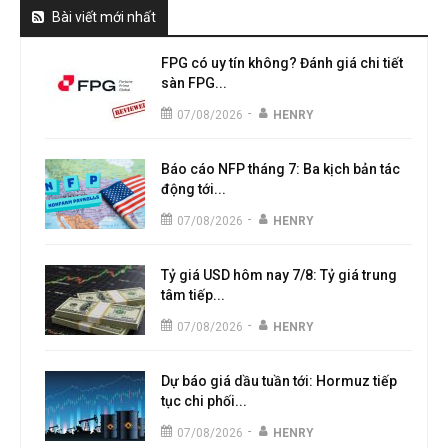
Bài viết mới nhất
FPG có uy tín không? Đánh giá chi tiết
sàn FPG...
-
07/08/2026
HENRY
Báo cáo NFP tháng 7: Ba kịch bản tác
động tới...
-
07/08/2026
HENRY
Tỷ giá USD hôm nay 7/8: Tỷ giá trung
tâm tiếp...
-
07/08/2026
HENRY
Dự báo giá dầu tuần tới: Hormuz tiếp
tục chi phối...
-
07/08/2026
HENRY