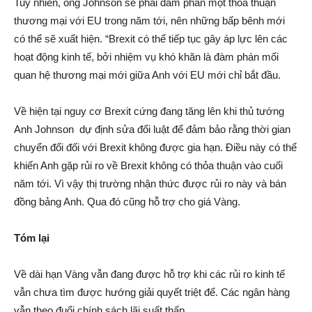
Tuy nhiên, ông Johnson sẽ phải đàm phán một thỏa thuận
thương mại với EU trong năm tới, nên những bấp bênh mới
có thể sẽ xuất hiện. “Brexit có thể tiếp tục gây áp lực lên các
hoạt động kinh tế, bởi nhiệm vụ khó khăn là đàm phán mối
quan hệ thương mại mới giữa Anh với EU mới chỉ bắt đầu.
Về hiện tại nguy cơ Brexit cứng đang tăng lên khi thủ tướng
Anh Johnson dự định sửa đổi luật để đảm bảo rằng thời gian
chuyển đổi đối với Brexit không được gia hạn. Điều này có thể
khiến Anh gặp rủi ro về Brexit không có thỏa thuận vào cuối
năm tới. Vì vậy thị trường nhận thức được rủi ro này và bán
đồng bảng Anh. Qua đó cũng hỗ trợ cho giá Vàng.
Tóm lại
Về dài hạn Vàng vẫn đang được hỗ trợ khi các rủi ro kinh tế
vẫn chưa tìm được hướng giải quyết triệt để. Các ngân hàng
vẫn theo đuổi chính sách lãi suất thấp.