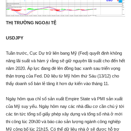
THỊ TRƯỜNG NGOẠI TỆ
USDJPY
Tuần trước, Cục Dự trữ liên bang Mỹ (Fed) quyết định không
nâng lãi suất và hàm ý rằng sẽ giữ nguyên lãi suất cho đến hết
năm 2020. Áp lực đang đè lên đồng bạc xanh sau triển vọng
thận trọng của Fed. Dữ liệu từ Mỹ hôm thứ Sáu (13/12) cho
thấy doanh số bán lẻ tăng ít hơn dự kiến vào tháng 11.
Ngày hôm qua chỉ số sản xuất Empire State và PMI sản xuất
của Mỹ suy yếu. Ngày hôm nay các nhà đầu cơ cần chú ý tới
các tin tức tổng số giấy phép xây dựng và tổng số nhà ở mới
thi công lúc 20h30 và báo cáo sản lượng ngành công nghiệp
Mỹ công bố lúc 21h15. Có thể dữ liệu nhà ở sẽ được hỗ trợ