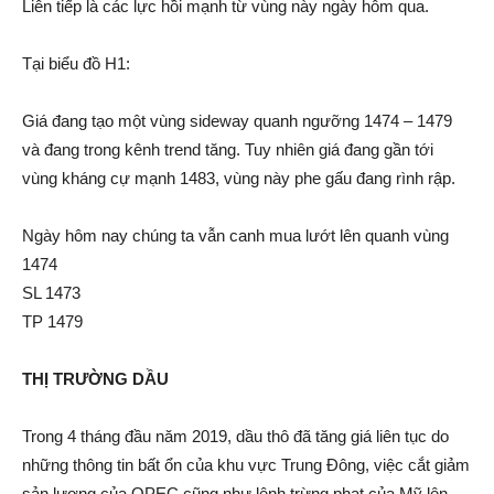
Liên tiếp là các lực hồi mạnh từ vùng này ngày hôm qua.
Tại biểu đồ H1:
Giá đang tạo một vùng sideway quanh ngưỡng 1474 – 1479
và đang trong kênh trend tăng. Tuy nhiên giá đang gần tới
vùng kháng cự mạnh 1483, vùng này phe gấu đang rình rập.
Ngày hôm nay chúng ta vẫn canh mua lướt lên quanh vùng
1474
SL 1473
TP 1479
THỊ TRƯỜNG DẦU
Trong 4 tháng đầu năm 2019, dầu thô đã tăng giá liên tục do
những thông tin bất ổn của khu vực Trung Đông, việc cắt giảm
sản lượng của OPEC cũng như lệnh trừng phạt của Mỹ lên