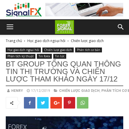
Trang chủ
Học giao dịch ngoại hối
Chiến lược giao dịch
Học giao dịch ngoại hối
Chiến lược giao dịch
Phân tích cơ bản
Phân tích kỹ thuật
Tin forex
Tin tức
BT GROUP TỔNG QUAN THÔNG
TIN THỊ TRƯỜNG VÀ CHIẾN
LƯỢC THAM KHẢO NGÀY 17/12
HENRY
17/12/2019
CHIẾN LƯỢC GIAO DỊCH
,
PHÂN TÍCH CƠ 