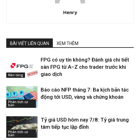
Henry
BÀI VIẾT LIÊN QUAN
XEM THÊM
FPG có uy tín không? Đánh giá chi tiết
sàn FPG từ A–Z cho trader trước khi
giao dịch
Nền tảng
Báo cáo NFP tháng 7: Ba kịch bản tác
động tới USD, vàng và chứng khoán
Phân tích cơ
bản
Tỷ giá USD hôm nay 7/8: Tỷ giá trung
tâm tiếp tục lập đỉnh
Phân tích cơ
bản