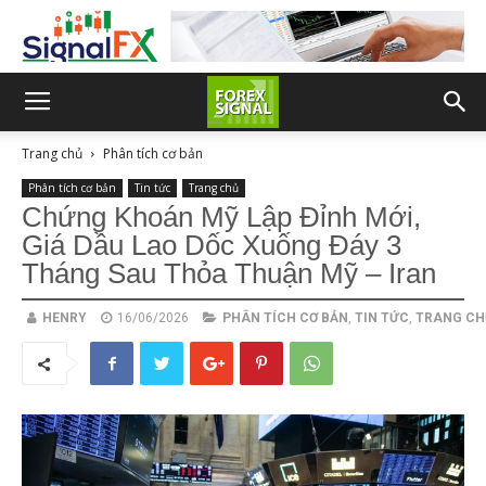
Trang chủ
Phân tích cơ bản
Phân tích cơ bản
Tin tức
Trang chủ
Chứng Khoán Mỹ Lập Đỉnh Mới,
Giá Dầu Lao Dốc Xuống Đáy 3
Tháng Sau Thỏa Thuận Mỹ – Iran
HENRY
16/06/2026
PHÂN TÍCH CƠ BẢN
,
TIN TỨC
,
TRANG CH