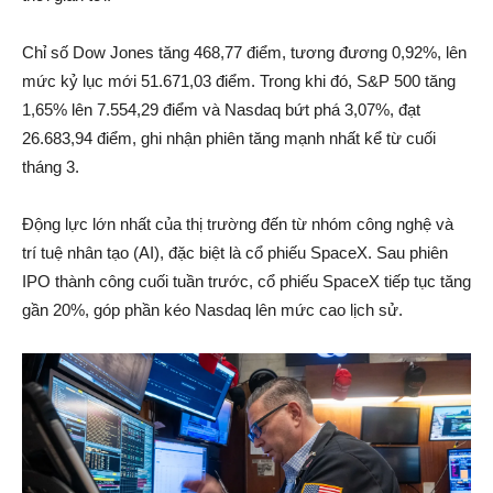
Chỉ số Dow Jones tăng 468,77 điểm, tương đương 0,92%, lên
mức kỷ lục mới 51.671,03 điểm. Trong khi đó, S&P 500 tăng
1,65% lên 7.554,29 điểm và Nasdaq bứt phá 3,07%, đạt
26.683,94 điểm, ghi nhận phiên tăng mạnh nhất kể từ cuối
tháng 3.
Động lực lớn nhất của thị trường đến từ nhóm công nghệ và
trí tuệ nhân tạo (AI), đặc biệt là cổ phiếu SpaceX. Sau phiên
IPO thành công cuối tuần trước, cổ phiếu SpaceX tiếp tục tăng
gần 20%, góp phần kéo Nasdaq lên mức cao lịch sử.