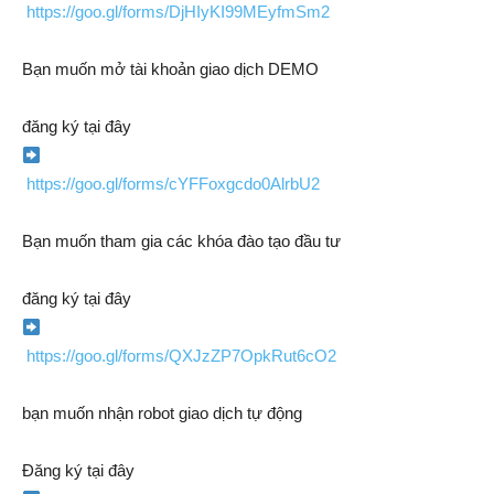
https://goo.gl/forms/DjHIyKI99MEyfmSm2
Bạn muốn mở tài khoản giao dịch DEMO
đăng ký tại đây
https://goo.gl/forms/cYFFoxgcdo0AlrbU2
Bạn muốn tham gia các khóa đào tạo đầu tư
đăng ký tại đây
https://goo.gl/forms/QXJzZP7OpkRut6cO2
bạn muốn nhận robot giao dịch tự động
Đăng ký tại đây