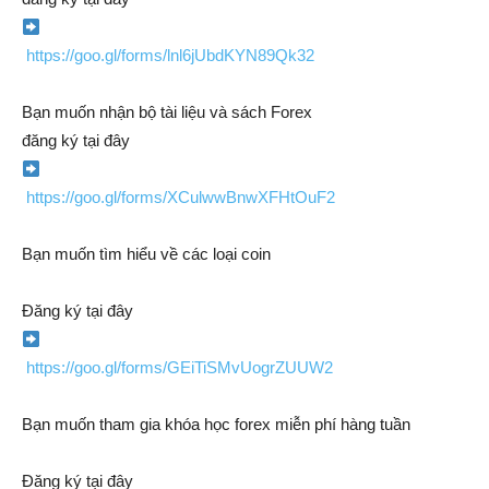
https://goo.gl/forms/lnl6jUbdKYN89Qk32
Bạn muốn nhận bộ tài liệu và sách Forex
đăng ký tại đây
https://goo.gl/forms/XCulwwBnwXFHtOuF2
Bạn muốn tìm hiểu về các loại coin
Đăng ký tại đây
https://goo.gl/forms/GEiTiSMvUogrZUUW2
Bạn muốn tham gia khóa học forex miễn phí hàng tuần
Đăng ký tại đây