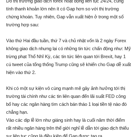
Do thị trường giao dịch forex hoạt động liên tục 24/24, cùng
tính thanh khoản lớn nên ít có Gap hơn so với thị trường
chứng khoán. Tuy nhiên, Gap vẫn xuất hiện ở trong một số
trường hợp sau:
Vào thứ Hai đầu tuần, thứ 7 và chủ nhật vốn là 2 ngày Forex
không giao dịch nhưng lại có những tin tức chấn động như: Mỹ
trừng phạt Thổ Nhĩ Kỳ, các tin tức liên quan tới Brexit, hay 1
cú tweet của tổng thống Trump cũng sẽ khiến cho Gap dễ xuất
hiện vào thứ 2.
Khi có một sự kiện vô cùng mạnh mẽ gây ảnh hưởng tới thị
trường tài chính như các tin liên quan đến lãi suất FED công
bố hay các ngân hàng tìm cách bán tháo 1 loại tiền tệ nào đó
chẳng hạn.
Vào các dịp lễ lớn như giáng sinh hay là cuối năm thời điểm
rất nhiều ngân hàng trên thế giới nghỉ lễ dẫn tới giao dịch thiếu
sự liên tục cũng là điều kiện để Gap được tạo ra.