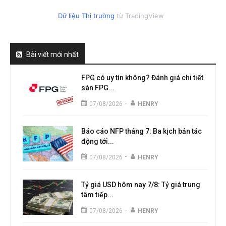
Dữ liệu Thị trường
từ TradingView
Bài viết mới nhất
FPG có uy tín không? Đánh giá chi tiết
sàn FPG...
-
07/08/2026
HENRY
Báo cáo NFP tháng 7: Ba kịch bản tác
động tới...
-
07/08/2026
HENRY
Tỷ giá USD hôm nay 7/8: Tỷ giá trung
tâm tiếp...
-
07/08/2026
HENRY