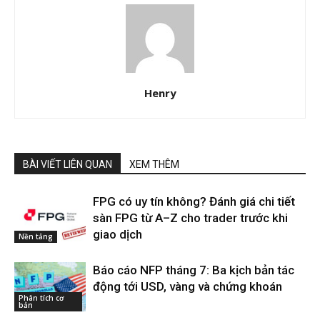
Henry
BÀI VIẾT LIÊN QUAN
XEM THÊM
FPG có uy tín không? Đánh giá chi tiết
sàn FPG từ A–Z cho trader trước khi
giao dịch
Nền tảng
Báo cáo NFP tháng 7: Ba kịch bản tác
động tới USD, vàng và chứng khoán
Phân tích cơ
bản