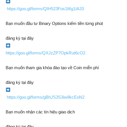
https://goo.gl/forms/QIH523Fos1Mg1IA33
Bạn muốn đầu tư Binary Options kiếm tiền từng phút
đăng ký tại đây
https://goo.gl/forms/QXJzZP7OpkRut6cO2
Bạn muốn tham gia khóa đào tạo về Coin miễn phí
đăng ký tại đây
https://goo.gl/forms/gBhJS3S3iw8kcEoN2
Bạn muốn nhận các tín hiệu giao dịch
đăng ký tại đây