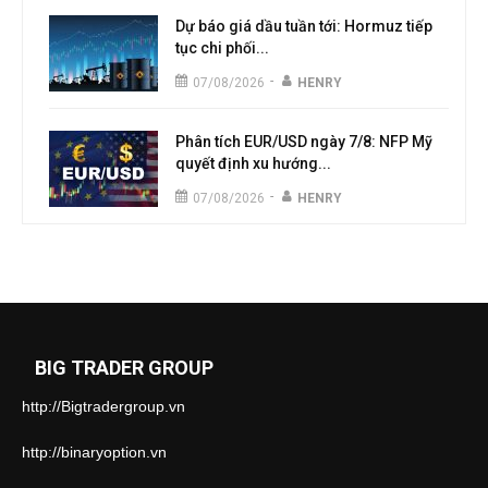
Dự báo giá dầu tuần tới: Hormuz tiếp
tục chi phối...
-
07/08/2026
HENRY
Phân tích EUR/USD ngày 7/8: NFP Mỹ
quyết định xu hướng...
-
07/08/2026
HENRY
BIG TRADER GROUP
http://Bigtradergroup.vn
http://binaryoption.vn