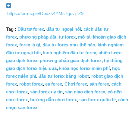
https://forms.gle/Dpdzs4YMsTgcvjTZ9
Tag :
Đầu tư forex
,
đầu tư ngoại hối
,
cách đầu tư
forex
,
phương pháp đầu tư forex
,
mở tài khoản giao dịch
forex
,
forex là gì
,
đầu tư forex như thế nào
,
kinh nghiệm
đầu tư ngoại hối
,
kinh nghiệm đầu tư forex
,
chiến lược
giao dịch forex
,
phương pháp giao dịch forex
,
hệ thống
giao dịch forex hiệu quả
,
khóa học forex miễn phí
,
học
forex miễn phí
,
đầu tư forex bằng robot
,
robot giao dịch
forex
,
robot forex
,
ea forex
,
Chơi forex
,
sàn forex
,
cách
chơi forex
,
sàn forex uy tín
,
sàn giao dịch forex
,
có nên
chơi forex
,
hướng dẫn chơi forex
,
sàn forex quốc tế
,
cách
chọn sàn forex
.