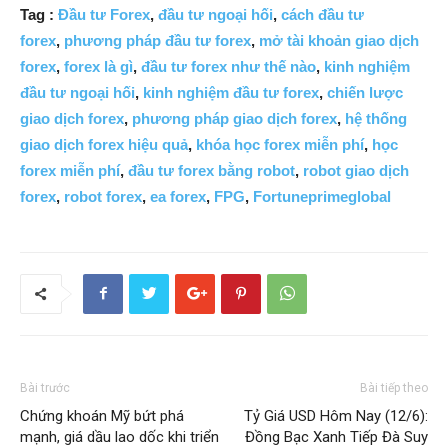
Tag :
Đầu tư Forex
,
đầu tư ngoại hối
,
cách đầu tư
forex
,
phương pháp đầu tư forex
,
mở tài khoản giao dịch
forex
,
forex là gì
,
đầu tư forex như thế nào
,
kinh nghiệm
đầu tư ngoại hối
,
kinh nghiệm đầu tư forex
,
chiến lược
giao dịch forex
,
phương pháp giao dịch forex
,
hệ thống
giao dịch forex hiệu quả
,
khóa học forex miễn phí
,
học
forex miễn phí
,
đầu tư forex bằng robot
,
robot giao dịch
forex
,
robot forex
,
ea forex
,
FPG
,
Fortuneprimeglobal
Bài trước
Bài tiếp theo
Chứng khoán Mỹ bứt phá
Tỷ Giá USD Hôm Nay (12/6):
mạnh, giá dầu lao dốc khi triển
Đồng Bạc Xanh Tiếp Đà Suy