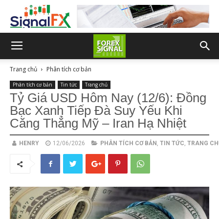
Trang chủ
Phân tích cơ bản
Phân tích cơ bản
Tin tức
Trang chủ
Tỷ Giá USD Hôm Nay (12/6): Đồng
Bạc Xanh Tiếp Đà Suy Yếu Khi
Căng Thẳng Mỹ – Iran Hạ Nhiệt
HENRY
12/06/2026
PHÂN TÍCH CƠ BẢN
,
TIN TỨC
,
TRANG CH