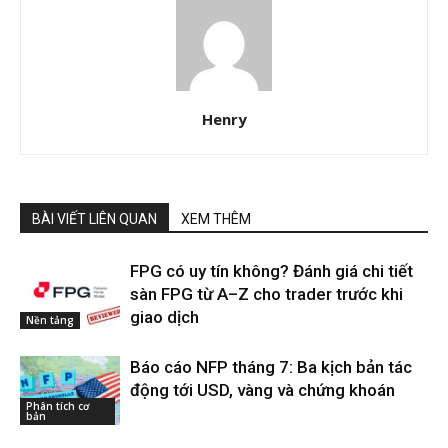
Henry
BÀI VIẾT LIÊN QUAN
XEM THÊM
FPG có uy tín không? Đánh giá chi tiết
sàn FPG từ A–Z cho trader trước khi
giao dịch
Nền tảng
Báo cáo NFP tháng 7: Ba kịch bản tác
động tới USD, vàng và chứng khoán
Phân tích cơ
bản