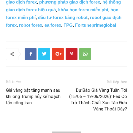
giao dịch forex
,
phương pháp giao dịch forex
,
hệ thống
giao dịch forex hiệu quả
,
khóa học forex miễn phí
,
học
forex miễn phí
,
đầu tư forex bằng robot
,
robot giao dịch
forex
,
robot forex
,
ea forex
,
FPG
,
Fortuneprimeglobal
Bài trước
Bài tiếp theo
Giá vàng bật tăng mạnh sau
Dự Báo Giá Vàng Tuần Tới
khi ông Trump hủy kế hoạch
(15/06 – 19/06/2026): Fed Có
tấn công Iran
Trở Thành Chất Xúc Tác Đưa
Vàng Thoát Đáy?