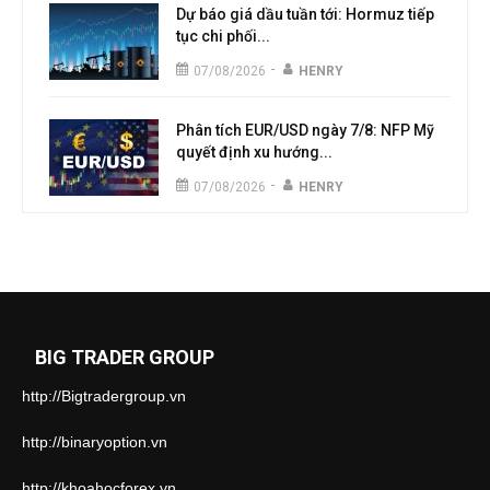
Dự báo giá dầu tuần tới: Hormuz tiếp
tục chi phối...
-
07/08/2026
HENRY
Phân tích EUR/USD ngày 7/8: NFP Mỹ
quyết định xu hướng...
-
07/08/2026
HENRY
BIG TRADER GROUP
http://Bigtradergroup.vn
http://binaryoption.vn
http://khoahocforex.vn