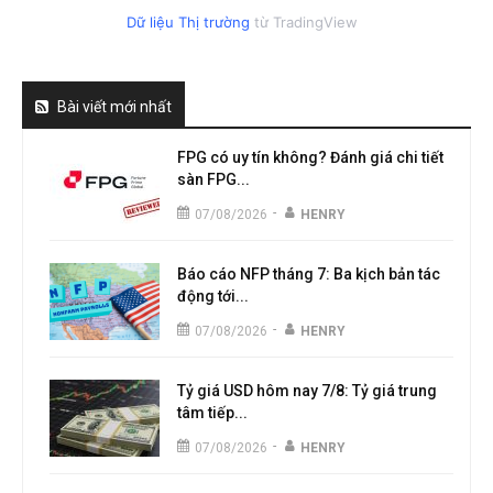
Dữ liệu Thị trường
từ TradingView
Bài viết mới nhất
FPG có uy tín không? Đánh giá chi tiết
sàn FPG...
-
07/08/2026
HENRY
Báo cáo NFP tháng 7: Ba kịch bản tác
động tới...
-
07/08/2026
HENRY
Tỷ giá USD hôm nay 7/8: Tỷ giá trung
tâm tiếp...
-
07/08/2026
HENRY