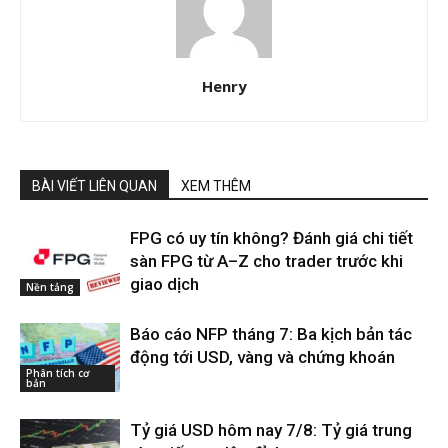
Henry
BÀI VIẾT LIÊN QUAN
XEM THÊM
FPG có uy tín không? Đánh giá chi tiết
sàn FPG từ A–Z cho trader trước khi
giao dịch
Nền tảng
Báo cáo NFP tháng 7: Ba kịch bản tác
động tới USD, vàng và chứng khoán
Phân tích cơ
bản
Tỷ giá USD hôm nay 7/8: Tỷ giá trung