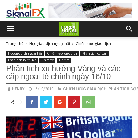
Trang chủ
Học giao dịch ngoại hối
Chiến lược giao dịch
Học giao dịch ngoại hối
Chiến lược giao dịch
Phân tích cơ bản
Phân tích kỹ thuật
Tin forex
Tin tức
Phân tích xu hướng Vàng và các
cặp ngoại tệ chính ngày 16/10
HENRY
16/10/2019
CHIẾN LƯỢC GIAO DỊCH
,
PHÂN TÍCH CƠ 