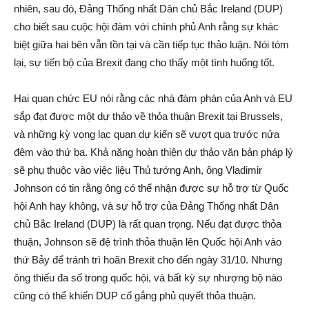
nhiên, sau đó, Đảng Thống nhất Dân chủ Bắc Ireland (DUP)
cho biết sau cuộc hội đàm với chính phủ Anh rằng sự khác
biệt giữa hai bên vẫn tồn tại và cần tiếp tục thảo luận. Nói tóm
lại, sự tiến bộ của Brexit đang cho thấy một tình huống tốt.
Hai quan chức EU nói rằng các nhà đàm phán của Anh và EU
sắp đạt được một dự thảo về thỏa thuận Brexit tại Brussels,
và những kỳ vọng lạc quan dự kiến sẽ vượt qua trước nửa
đêm vào thứ ba. Khả năng hoàn thiện dự thảo văn bản pháp lý
sẽ phụ thuộc vào việc liệu Thủ tướng Anh, ông Vladimir
Johnson có tin rằng ông có thể nhận được sự hỗ trợ từ Quốc
hội Anh hay không, và sự hỗ trợ của Đảng Thống nhất Dân
chủ Bắc Ireland (DUP) là rất quan trọng. Nếu đạt được thỏa
thuận, Johnson sẽ đệ trình thỏa thuận lên Quốc hội Anh vào
thứ Bảy để tránh trì hoãn Brexit cho đến ngày 31/10. Nhưng
ông thiếu đa số trong quốc hội, và bất kỳ sự nhượng bộ nào
cũng có thể khiến DUP cố gắng phủ quyết thỏa thuận.