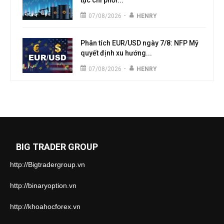
tục chi phối...
-
07/08/2026
HENRY
Phân tích EUR/USD ngày 7/8: NFP Mỹ
quyết định xu hướng...
-
07/08/2026
HENRY
BIG TRADER GROUP
http://Bigtradergroup.vn
http://binaryoption.vn
http://khoahocforex.vn