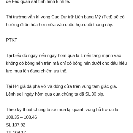
để Fed quan sát tình hình kinh tế.
Thị trường vẫn kì vọng Cục Dự trữ Liên bang Mỹ (Fed) sẽ có
hướng đi ôn hòa hơn nữa vào cuộc họp cuối tháng này.
PTKT
Tại biểu đồ ngày nến ngày hôm qua là 1 nến tăng mạnh vào
không có bóng nến trên mà chỉ có bóng nến dưới cho dấu hiệu
lực mua lên đang chiếm ưu thế.
Tại H4 giá đã phá vỡ và đóng cửa trên vùng tam giác giá.
Lệnh sell ngày hôm qua của chúng ta đã SL 30 pip.
Theo kỹ thuật chúng ta sẽ mua lại quanh vùng hỗ trợ cũ là
108.35 – 108.46
SL 107.92
TP 109.17