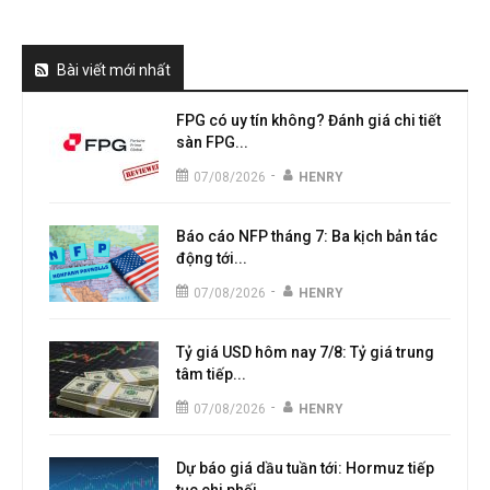
Bài viết mới nhất
FPG có uy tín không? Đánh giá chi tiết
sàn FPG...
-
07/08/2026
HENRY
Báo cáo NFP tháng 7: Ba kịch bản tác
động tới...
-
07/08/2026
HENRY
Tỷ giá USD hôm nay 7/8: Tỷ giá trung
tâm tiếp...
-
07/08/2026
HENRY
Dự báo giá dầu tuần tới: Hormuz tiếp